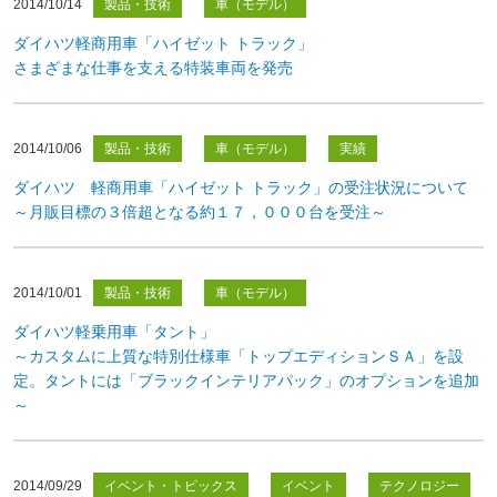
2014/10/14
製品・技術
車（モデル）
ダイハツ軽商用車「ハイゼット トラック」
さまざまな仕事を支える特装車両を発売
2014/10/06
製品・技術
車（モデル）
実績
ダイハツ 軽商用車「ハイゼット トラック」の受注状況について
～月販目標の３倍超となる約１７，０００台を受注～
2014/10/01
製品・技術
車（モデル）
ダイハツ軽乗用車「タント」
～カスタムに上質な特別仕様車「トップエディションＳＡ」を設
定。タントには「ブラックインテリアパック」のオプションを追加
～
2014/09/29
イベント・トピックス
イベント
テクノロジー