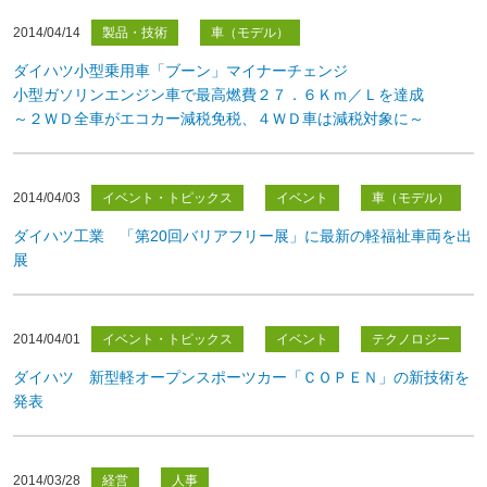
2014/04/14
製品・技術
車（モデル）
ダイハツ小型乗用車「ブーン」マイナーチェンジ
小型ガソリンエンジン車で最高燃費２７．６Ｋｍ／Ｌを達成
～２ＷＤ全車がエコカー減税免税、４ＷＤ車は減税対象に～
2014/04/03
イベント・トピックス
イベント
車（モデル）
ダイハツ工業 「第20回バリアフリー展」に最新の軽福祉車両を出
展
2014/04/01
イベント・トピックス
イベント
テクノロジー
ダイハツ 新型軽オープンスポーツカー「ＣＯＰＥＮ」の新技術を
発表
2014/03/28
経営
人事