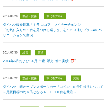
2014/08/26
製品・技術
車（モデル）
ダイハツ軽乗用車「ミラ ココア」マイナーチェンジ
「お気に入りの１台を見つける楽しさ」を１６０通りプラスαのバ
リエーションで実現
2014/07/30
経営
実績
2014年6月および1-6月 生産･販売･輸出実績
2014/07/22
製品・技術
車（モデル）
実績
ダイハツ 軽オープンスポーツカー「コペン」の受注状況について
～月販目標の約６倍となる４，０００台を受注～