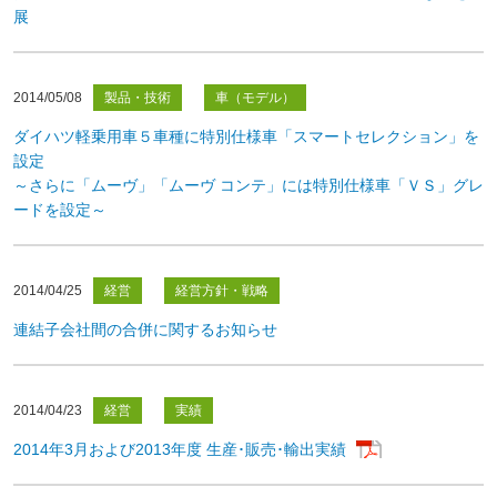
展
2014/05/08
製品・技術
車（モデル）
ダイハツ軽乗用車５車種に特別仕様車「スマートセレクション」を
設定
～さらに「ムーヴ」「ムーヴ コンテ」には特別仕様車「ＶＳ」グレ
ードを設定～
2014/04/25
経営
経営方針・戦略
連結子会社間の合併に関するお知らせ
2014/04/23
経営
実績
2014年3月および2013年度 生産･販売･輸出実績