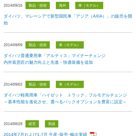
2014/09/16
製品・技術
海外
車（モデル）
ダイハツ、マレーシアで新型国民車「アジア（AXIA）」の販売を開
始
2014/09/09
製品・技術
車（モデル）
ダイハツ普通乗用車「アルティス」マイナーチェンジ
内外装意匠の魅力向上と先進・快適装備を追加
2014/09/02
製品・技術
車（モデル）
ダイハツ軽商用車「ハイゼット トラック」フルモデルチェンジ
～基本性能を進化させ、選べるパックオプションを豊富に設定～
2014/08/28
経営
実績
2014年7月および1-7月 生産･販売･輸出実績