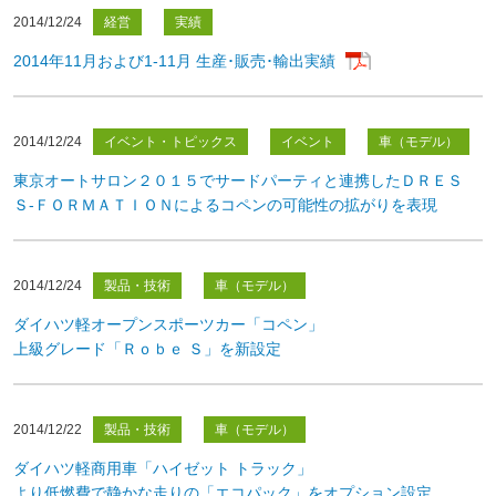
2014/12/24
経営
実績
2014年11月および1-11月 生産･販売･輸出実績
2014/12/24
イベント・トピックス
イベント
車（モデル）
東京オートサロン２０１５でサードパーティと連携したＤＲＥＳ
Ｓ-ＦＯＲＭＡＴＩＯＮによるコペンの可能性の拡がりを表現
2014/12/24
製品・技術
車（モデル）
ダイハツ軽オープンスポーツカー「コペン」
上級グレード「Ｒｏｂｅ Ｓ」を新設定
2014/12/22
製品・技術
車（モデル）
ダイハツ軽商用車「ハイゼット トラック」
より低燃費で静かな走りの「エコパック」をオプション設定