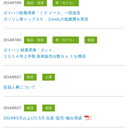
2014/07/09
製品・技術
車（モデル）
ダイハツ軽乗用車「ミラ イース」一部改良
ガソリン車トップ３５．２km/Lの低燃費を実現
2014/07/04
製品・技術
車（モデル）
実績
ダイハツ 軽乗用車「タント」
２０１４年上半期 新車販売台数Ｎｏ.１を獲得
2014/06/27
経営
人事
役員人事について
2014/06/27
経営
実績
2014年5月および1-5月 生産･販売･輸出実績