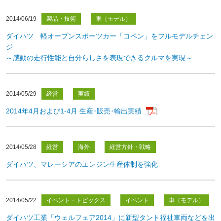
2014/06/19
製品・技術
車（モデル）
ダイハツ 軽オープンスポーツカー「コペン」をフルモデルチェン
ジ
～感動の走行性能と自分らしさを表現できるクルマを実現～
2014/05/29
経営
実績
2014年4月および1-4月 生産･販売･輸出実績
2014/05/28
経営
海外
経営方針・戦略
ダイハツ、マレーシアのエンジン生産体制を強化
2014/05/22
イベント・トピックス
イベント
車（モデル）
ダイハツ工業「ウェルフェア2014」に新型タント福祉車両などを出