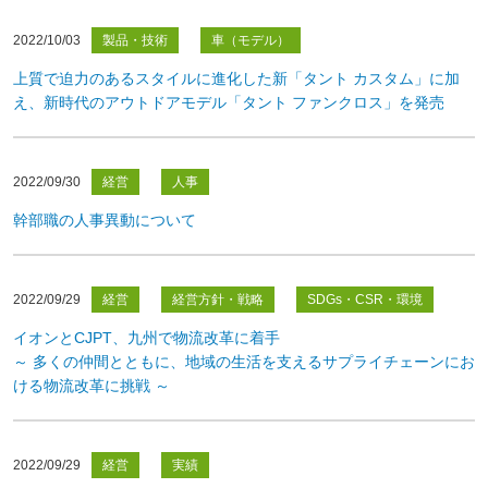
2022/10/03
製品・技術
車（モデル）
上質で迫力のあるスタイルに進化した新「タント カスタム」に加
え、新時代のアウトドアモデル「タント ファンクロス」を発売
2022/09/30
経営
人事
幹部職の人事異動について
2022/09/29
経営
経営方針・戦略
SDGs・CSR・環境
イオンとCJPT、九州で物流改革に着手
～ 多くの仲間とともに、地域の生活を支えるサプライチェーンにお
ける物流改革に挑戦 ～
2022/09/29
経営
実績