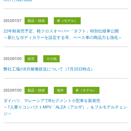
2022/07/27
製品・技術
車（モデル）
22年秋発売予定、軽クロスオーバー「タフト」特別仕様車公開
～新たなボディカラーを設定する等、ベース車の商品力も強化～
2022/07/20
経営
その他
弊社工場の8月稼働状況について（7月20日時点）
2022/07/20
製品・技術
海外
車（モデル）
ダイハツ、マレーシアでBセグメント小型車を新発売
～7人乗りコンパクトMPV「ALZA（アルザ）」をフルモデルチェン
ジ～