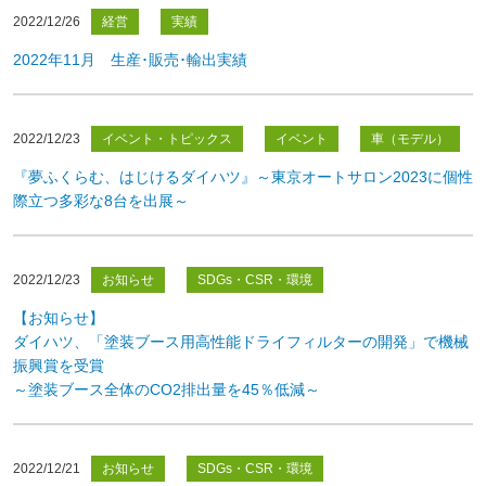
2022/12/26
経営
実績
2022年11月 生産･販売･輸出実績
2022/12/23
イベント・トピックス
イベント
車（モデル）
『夢ふくらむ、はじけるダイハツ』～東京オートサロン2023に個性
際立つ多彩な8台を出展～
2022/12/23
お知らせ
SDGs・CSR・環境
【お知らせ】
ダイハツ、「塗装ブース用高性能ドライフィルターの開発」で機械
振興賞を受賞
～塗装ブース全体のCO2排出量を45％低減～
2022/12/21
お知らせ
SDGs・CSR・環境