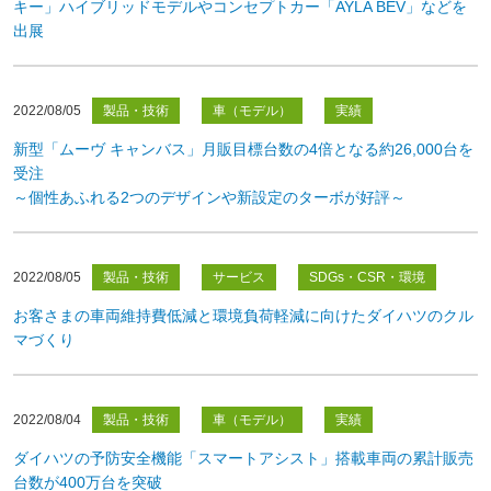
キー」ハイブリッドモデルやコンセプトカー「AYLA BEV」などを
出展
2022/08/05
製品・技術
車（モデル）
実績
新型「ムーヴ キャンバス」月販目標台数の4倍となる約26,000台を
受注
～個性あふれる2つのデザインや新設定のターボが好評～
2022/08/05
製品・技術
サービス
SDGs・CSR・環境
お客さまの車両維持費低減と環境負荷軽減に向けたダイハツのクル
マづくり
2022/08/04
製品・技術
車（モデル）
実績
ダイハツの予防安全機能「スマートアシスト」搭載車両の累計販売
台数が400万台を突破