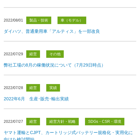
2022/08/01
製品・技術
車（モデル）
ダイハツ、普通乗用車「アルティス」を一部改良
2022/07/29
経営
その他
弊社工場の8月の稼働状況について（7月29日時点）
2022/07/28
経営
実績
2022年6月 生産･販売･輸出実績
2022/07/27
経営
経営方針・戦略
SDGs・CSR・環境
ヤマト運輸とCJPT、カートリッジ式バッテリー規格化・実用化に
向けた検討開始