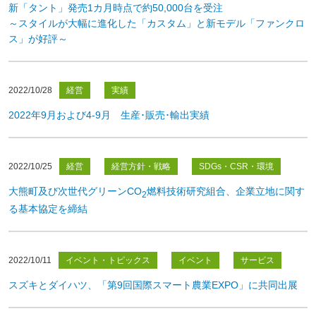
新「タント」発売1カ月時点で約50,000台を受注
～スタイルが大幅に進化した「カスタム」と新モデル「ファンクロ
ス」が好評～
2022/10/28
経営
実績
2022年9月および4-9月 生産･販売･輸出実績
2022/10/25
経営
経営方針・戦略
SDGs・CSR・環境
大熊町及び次世代グリーンCO
燃料技術研究組合、企業立地に関す
2
る基本協定を締結
2022/10/11
イベント・トピックス
イベント
サービス
スズキとダイハツ、「第9回国際スマート農業EXPO」に共同出展