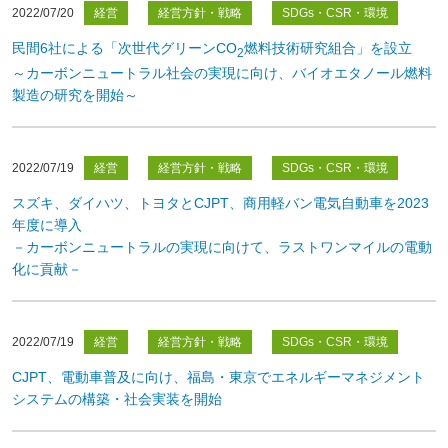
2022/07/20
経営
経営方針・戦略
SDGs・CSR・環境
民間6社による「次世代グリーンCO
燃料技術研究組合」を設立
2
～カーボンニュートラル社会の実現に向け、バイオエタノール燃料
製造の研究を開始～
2022/07/19
経営
経営方針・戦略
SDGs・CSR・環境
スズキ、ダイハツ、トヨタとCJPT、商用軽バン電気自動車を2023
年度に導入
－カーボンニュートラルの実現に向けて、ラストワンマイルの電動
化に貢献－
2022/07/19
経営
経営方針・戦略
SDGs・CSR・環境
CJPT、電動車普及に向け、福島・東京でエネルギーマネジメント
システムの構築・社会実装を開始