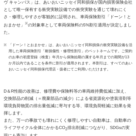
ヴ キャンバス」は、あいおいニッセイ同和損保が国内損害保険会社
として唯一保有する衝突実験設備での衝突実験を通じて壊れにく
さ・修理しやすさが客観的に証明され、車両保険割引「ドーン！と
※
おまかせ」
の対象車として車両保険料の5%割引適用が決定しまし
た。
※
「ドーン！とおまかせ」は、あいおいニッセイ同和損保の衝突実験設備を活
用した車両保険割引「耐損傷性・修理性割引」のペットネームです。ご契約
のお車の初度登録（検査）年月から保険始期の属する年月までの期間が13
か月以内であることを条件に割引が適用されます。本割引は、すべてのあい
おいニッセイ同和損保代理店・扱者にてご利用いただけます。
D＆R性能の改善は、修理費や保険料等の車両維持費低減に加え、
交換部品の削減（＝廃棄部品の減少）による省資源化や塗装溶剤等
環境負荷物質の排出量低減に寄与する等、環境負荷軽減に効果を発
揮します。
また、万一の事故でも壊れにくく修理しやすい自動車は、自動車の
ライフサイクル全体にかかるCO
排出削減につながり、SDGsの実
2
現にも寄与します。