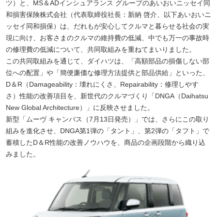
ツ）と、MS＆ADインシュアランス グループのあいおいニッセイ同
和損害保険株式会社（代表取締役社長：新納 啓介、以下あいおいニ
ッセイ同和損保）は、だれもが安心してクルマと暮らせる社会の実
現に向け、お客さまのクルマの維持費の低減、中でも万一の事故時
の修理費の低減について、共同取組みを重ねてまいりました。
この共同取組みを通じて、ダイハツは、「高額部品の損傷しない部
位への配置」や「簡便廉価な修理方法提供と部品供給」といった、
D＆R（Damageability：壊れにくさ、Repairability：修理しやす
さ）性能の改善項目を、新世代のクルマづくり「DNGA（Daihatsu
New Global Architecture）」に反映させました。
新型「ムーヴ キャンバス（7月13日発売）」では、さらにこの取り
組みを進化させ、DNGA第1弾の「タント」、第2弾の「タフト」で
蓄積したD＆R性能の改善ノウハウを、商品の企画段階から織り込
みました。