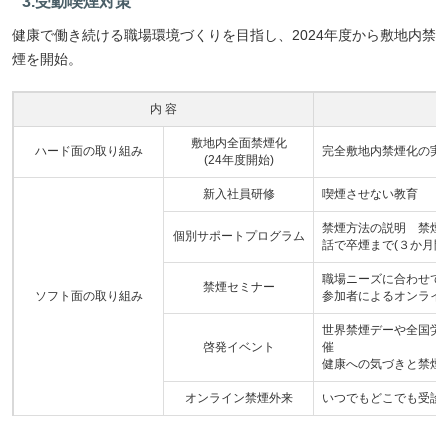
3.受動喫煙対策
健康で働き続ける職場環境づくりを目指し、2024年度から敷地内禁
煙を開始。
内 容
敷地内全面禁煙化
ハード面の取り組み
完全敷地内禁煙化の実
(24年度開始)
新入社員研修
喫煙させない教育
禁煙方法の説明 禁煙
個別サポートプログラム
話で卒煙まで(３か月間
職場ニーズに合わせて
禁煙セミナー
ソフト面の取り組み
参加者によるオンライ
世界禁煙デーや全国労
啓発イベント
催
健康への気づきと禁煙
オンライン禁煙外来
いつでもどこでも受診