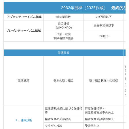
2032年目標（2025作成）
最終的な
アブセンティーイズム低減
総休業日数
2.5万日以下
●
自己評価
損失率30%以下
(WHO-HPQ)
プレゼンティーイズム低減
●
作業・就業
3%以下
制限者数の割合
健康投資
健
診
有
所
健康施策
個別の取り組み
取り組み状況への指標
見
者
減
少
健康診断結果に基づく保健指
特定保健指導・
●
導
保健指導実施率の向上
精密検査の受診勧奨
精密検査受診率の向上
●
１．健康診断
女性がん検診
受診率向上
●