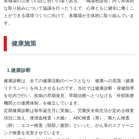
各職場の労使での話し合いの場である、『職場懇談会』内で具体的
な取り組みについて協議を行ったうえで、心身ともに健全に働くこ
とができる環境づくりに向けて、各職場が主体的に取り組んでいま
す。
健康施策
1.健康診断
健康診断は、全ての健康活動のベースとなり、健康への意識（健康
リテラシー）を向上させるものです。当社では健康診断・保健指導
を社内で行い、疾病の早期発見、早期治療へとつなげる「外部医療
機関との連携体制」を確立しています。
定期健康診断は毎年誕生月に実施し、労働安全衛生法が定める検査
項目に加え、便潜血検査（大腸）、ABC検査（胃）、喀たん検査
（肺）、エコー検査（頸部／腹部）といった、がん等のスクリーニ
ング検査を充実させています。