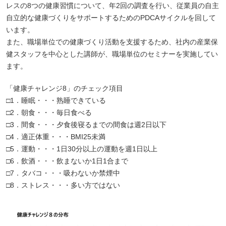
レスの8つの健康習慣について、年2回の調査を行い、従業員の自主
自立的な健康づくりをサポートするためのPDCAサイクルを回して
います。
また、職場単位での健康づくり活動を支援するため、社内の産業保
健スタッフを中心とした講師が、職場単位のセミナーを実施してい
ます。
「健康チャレンジ8」のチェック項目
□1．睡眠・・・熟睡できている
□2．朝食・・・毎日食べる
□3．間食・・・夕食後寝るまでの間食は週2日以下
□4．適正体重・・・BMI25未満
□5．運動・・・1日30分以上の運動を週1日以上
□6．飲酒・・・飲まないか1日1合まで
□7．タバコ・・・吸わないか禁煙中
□8．ストレス・・・多い方ではない