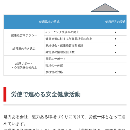
健康風土の醸成
健康経営の浸透
eラーニング受講率の向上
●
健康経営リテラシー
健康施策に対する従業員評価の向上
●
取締役会・健康経営方針協議
●
経営層の巻き込み
経営層の情報発信回数
●
周囲のサポート
組織サポート
職場の一体感
・心理的安全性向上
多様性の対応
●
労使で進める安全健康活動
魅力ある会社、魅力ある職場づくりに向けて、労使一体となって進
めています。