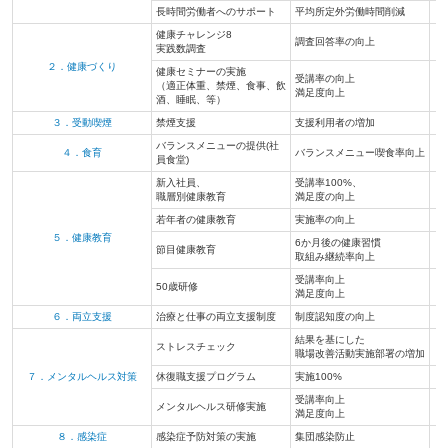
長時間労働者へのサポート
平均所定外労働時間削減
●
健康チャレンジ8
調査回答率の向上
●
実践数調査
２．健康づくり
健康セミナーの実施
受講率の向上
（適正体重、禁煙、食事、飲
●
満足度向上
酒、睡眠、等）
３．受動喫煙
禁煙支援
支援利用者の増加
●
バランスメニューの提供(社
４．食育
バランスメニュー喫食率向上
●
員食堂)
新入社員、
受講率100%、
●
職層別健康教育
満足度の向上
若年者の健康教育
実施率の向上
●
５．健康教育
6か月後の健康習慣
節目健康教育
●
取組み継続率向上
受講率向上
50歳研修
●
満足度向上
６．両立支援
治療と仕事の両立支援制度
制度認知度の向上
●
結果を基にした
ストレスチェック
職場改善活動実施部署の増加
７．メンタルヘルス対策
休復職支援プログラム
実施100%
受講率向上
メンタルヘルス研修実施
満足度向上
８．感染症
感染症予防対策の実施
集団感染防止