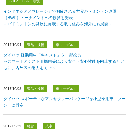
SDGs・CSR・環境
インドネシアとマレーシアで開催される世界バドミントン連盟
（BWF）トーナメントへの協賛を発表
～バドミントンの発展に貢献する取り組みを海外にも展開～
2017/10/04
製品・技術
車（モデル）
ダイハツ 軽乗用車「キャスト」を一部改良
～スマートアシストⅢ採用等により安全・安心性能を向上するとと
もに、内外装の魅力を向上～
2017/10/03
製品・技術
車（モデル）
ダイハツ スポーティなアクセサリーパッケージを小型乗用車「ブー
ン」に設定
2017/09/29
経営
人事