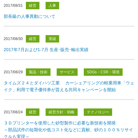
2017/08/31
経営
人事
部長級の人事異動について
2017/08/30
経営
実績
2017年7月および1-7月 生産･販売･輸出実績
2017/08/29
製品・技術
サービス
SDGs・CSR・環境
タイムズ２４とダイハツ工業 カーシェアリングの軽乗用車「ウェ
イク」利用で電子優待券が貰える共同キャンペーンを開始
2017/08/24
経営
経営方針・戦略
テクノロジー
３Ｄプリンターを使用した砂型製作に必要な新技術を開発
～部品試作の短期化や低コスト化などに貢献、砂の１００％リサイ
クルも実現～