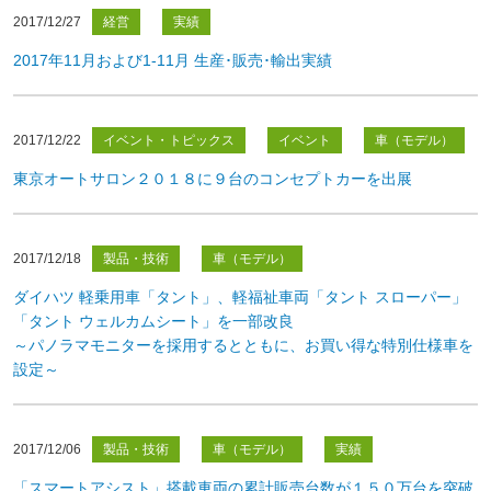
2017/12/27
経営
実績
2017年11月および1-11月 生産･販売･輸出実績
2017/12/22
イベント・トピックス
イベント
車（モデル）
東京オートサロン２０１８に９台のコンセプトカーを出展
2017/12/18
製品・技術
車（モデル）
ダイハツ 軽乗用車「タント」、軽福祉車両「タント スローパー」
「タント ウェルカムシート」を一部改良
～パノラマモニターを採用するとともに、お買い得な特別仕様車を
設定～
2017/12/06
製品・技術
車（モデル）
実績
「スマートアシスト」搭載車両の累計販売台数が１５０万台を突破