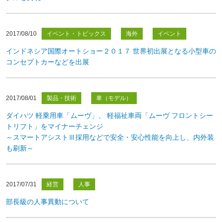
2017/08/10
イベント・トピックス
海外
イベント
インドネシア国際オートショー２０１７ 世界初出展となる小型車の
コンセプトカーなどを出展
2017/08/01
製品・技術
車（モデル）
ダイハツ 軽乗用車「ムーヴ」、 軽福祉車両「ムーヴ フロントシー
トリフト」をマイナーチェンジ
～スマートアシストⅢ採用などで安全・安心性能を向上し、内外装
も刷新～
2017/07/31
経営
人事
部長級の人事異動について