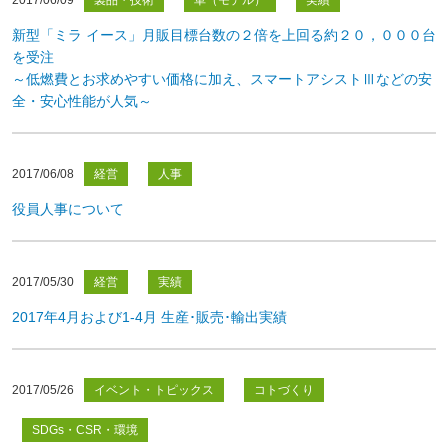
2017/06/09
製品・技術
車（モデル）
実績
新型「ミラ イース」月販目標台数の２倍を上回る約２０，０００台
を受注
～低燃費とお求めやすい価格に加え、スマートアシストⅢなどの安
全・安心性能が人気～
2017/06/08
経営
人事
役員人事について
2017/05/30
経営
実績
2017年4月および1-4月 生産･販売･輸出実績
2017/05/26
イベント・トピックス
コトづくり
SDGs・CSR・環境