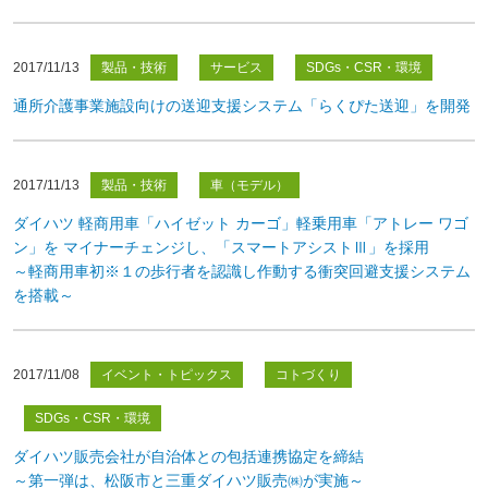
2017/11/13
製品・技術
サービス
SDGs・CSR・環境
通所介護事業施設向けの送迎支援システム「らくぴた送迎」を開発
2017/11/13
製品・技術
車（モデル）
ダイハツ 軽商用車「ハイゼット カーゴ」軽乗用車「アトレー ワゴ
ン」を マイナーチェンジし、「スマートアシストⅢ」を採用
～軽商用車初※１の歩行者を認識し作動する衝突回避支援システム
を搭載～
2017/11/08
イベント・トピックス
コトづくり
SDGs・CSR・環境
ダイハツ販売会社が自治体との包括連携協定を締結
～第一弾は、松阪市と三重ダイハツ販売㈱が実施～