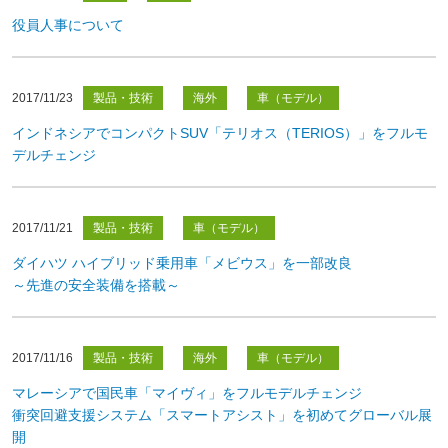
役員人事について
2017/11/23
製品・技術
海外
車（モデル）
インドネシアでコンパクトSUV「テリオス（TERIOS）」をフルモ
デルチェンジ
2017/11/21
製品・技術
車（モデル）
ダイハツ ハイブリッド乗用車「メビウス」を一部改良
～先進の安全装備を搭載～
2017/11/16
製品・技術
海外
車（モデル）
マレーシアで国民車「マイヴィ」をフルモデルチェンジ
衝突回避支援システム「スマートアシスト」を初めてグローバル展
開