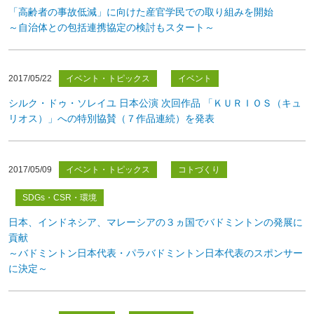
「高齢者の事故低減」に向けた産官学民での取り組みを開始
～自治体との包括連携協定の検討もスタート～
2017/05/22
イベント・トピックス
イベント
シルク・ドゥ・ソレイユ 日本公演 次回作品 「ＫＵＲＩＯＳ（キュ
リオス）」への特別協賛（７作品連続）を発表
2017/05/09
イベント・トピックス
コトづくり
SDGs・CSR・環境
日本、インドネシア、マレーシアの３ヵ国でバドミントンの発展に
貢献
～バドミントン日本代表・パラバドミントン日本代表のスポンサー
に決定～