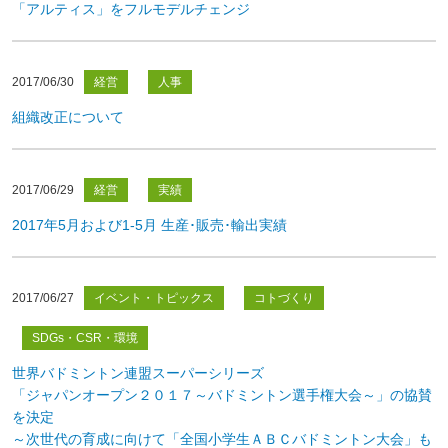
「アルティス」をフルモデルチェンジ
2017/06/30
経営
人事
組織改正について
2017/06/29
経営
実績
2017年5月および1-5月 生産･販売･輸出実績
2017/06/27
イベント・トピックス
コトづくり
SDGs・CSR・環境
世界バドミントン連盟スーパーシリーズ
「ジャパンオープン２０１７～バドミントン選手権大会～」の協賛
を決定
～次世代の育成に向けて「全国小学生ＡＢＣバドミントン大会」も