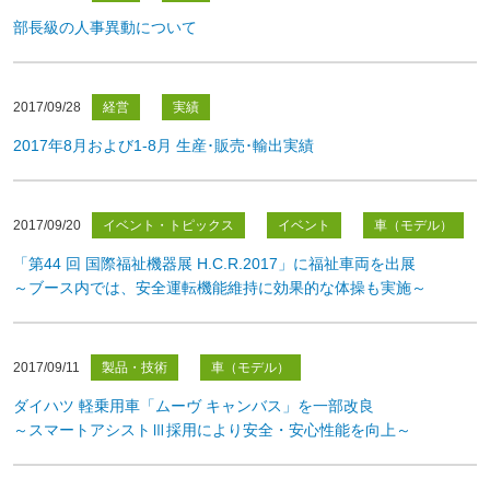
部長級の人事異動について
2017/09/28
経営
実績
2017年8月および1-8月 生産･販売･輸出実績
2017/09/20
イベント・トピックス
イベント
車（モデル）
「第44 回 国際福祉機器展 H.C.R.2017」に福祉車両を出展
～ブース内では、安全運転機能維持に効果的な体操も実施～
2017/09/11
製品・技術
車（モデル）
ダイハツ 軽乗用車「ムーヴ キャンバス」を一部改良
～スマートアシストⅢ採用により安全・安心性能を向上～