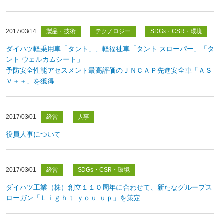
2017/03/14
製品・技術
テクノロジー
SDGs・CSR・環境
ダイハツ軽乗用車「タント」、軽福祉車「タント スローパー」「タ
ント ウェルカムシート」
予防安全性能アセスメント最高評価のＪＮＣＡＰ先進安全車「ＡＳ
Ｖ＋＋」を獲得
2017/03/01
経営
人事
役員人事について
2017/03/01
経営
SDGs・CSR・環境
ダイハツ工業（株）創立１１０周年に合わせて、新たなグループス
ローガン「Ｌｉｇｈｔ ｙｏｕ ｕｐ」を策定