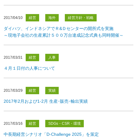
2017/04/10
経営
海外
経営方針・戦略
ダイハツ、インドネシアでＲ&Ｄセンターの開所式を実施
～現地子会社の生産累計５００万台達成記念式典も同時開催～
2017/03/31
経営
人事
４月１日付の人事について
2017/03/29
経営
実績
2017年2月および1-2月 生産･販売･輸出実績
2017/03/16
経営
SDGs・CSR・環境
中長期経営シナリオ「D-Challenge 2025」を策定