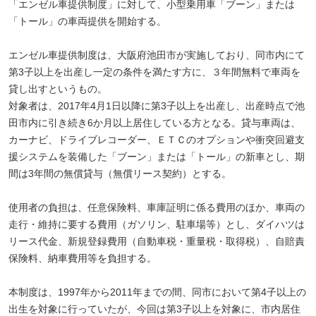
「エンゼル車提供制度」に対して、小型乗用車「ブーン」または
「トール」の車両提供を開始する。
エンゼル車提供制度は、大阪府池田市が実施しており、同市内にて
第3子以上を出産し一定の条件を満たす方に、３年間無料で車両を
貸し出すというもの。
対象者は、2017年4月1日以降に第3子以上を出産し、出産時点で池
田市内に引き続き6か月以上居住している方となる。貸与車両は、
カーナビ、ドライブレコーダー、ＥＴＣのオプションや衝突回避支
援システムを装備した「ブーン」または「トール」の新車とし、期
間は3年間の無償貸与（無償リース契約）とする。
使用者の負担は、任意保険料、車庫証明に係る費用のほか、車両の
走行・維持に要する費用（ガソリン、駐車場等）とし、ダイハツは
リース代金、新規登録費用（自動車税・重量税・取得税）、自賠責
保険料、納車費用等を負担する。
本制度は、1997年から2011年までの間、同市において第4子以上の
出生を対象に行っていたが、今回は第3子以上を対象に、市内居住