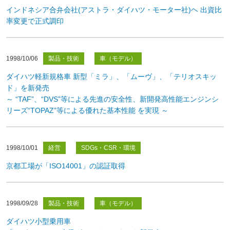
インドネシア合弁会社(アストラ・ダイハツ・モーター社)ヘ 出資比
率変更で正式調印
1998/10/06
製品・技術
車（モデル）
ダイハツ軽新規格車 新型「ミラ」、「ムーヴ」、「テリオスキッ
ド」を新発売
～ “TAF”、“DVS”等による先進の安全性、新開発高性能エンジンシ
リーズ“TOPAZ”等による優れた基本性能 を実現 ～
1998/10/01
経営
SDGs・CSR・環境
京都工場が「ISO14001」の認証取得
1998/09/28
製品・技術
車（モデル）
ダイハツ小型乗用車