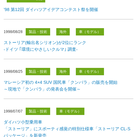
'98 第12回 ダイハツアイデアコンテスト祭を開催
1998/08/28
製品・技術
海外
車（モデル）
ストーリア(輸出名シリオン)が2位にランク
-ドイツ ｢環境にやさしいクルマ｣ 調査-
1998/08/25
製品・技術
海外
車（モデル）
マレーシア初の 4×4 SUV 国民車「クンバラ」の販売を開始
～現地で「クンバラ」の発表会を開催～
1998/07/07
製品・技術
車（モデル）
ダイハツ小型乗用車
「ストーリア」にスポーティ感覚の特別仕様車「ストーリア CL-S
パッケージ」を新発売