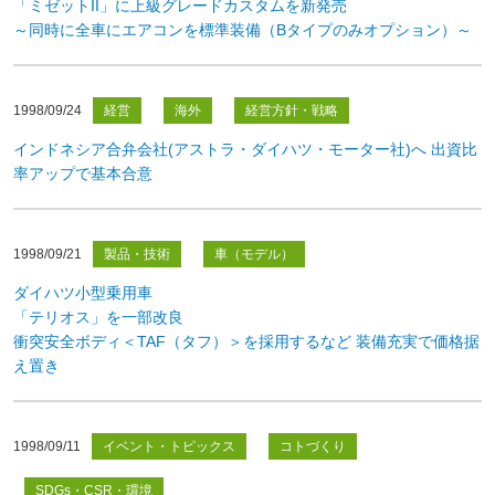
「ミゼットII」に上級グレードカスタムを新発売
～同時に全車にエアコンを標準装備（Bタイプのみオプション）～
1998/09/24
経営
海外
経営方針・戦略
インドネシア合弁会社(アストラ・ダイハツ・モーター社)へ 出資比
率アップで基本合意
1998/09/21
製品・技術
車（モデル）
ダイハツ小型乗用車
「テリオス」を一部改良
衝突安全ボディ＜TAF（タフ）＞を採用するなど 装備充実で価格据
え置き
1998/09/11
イベント・トピックス
コトづくり
SDGs・CSR・環境