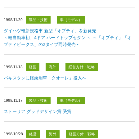
1998/11/30
製品・技術
車（モデル）
ダイハツ軽新規格車 新型「オプティ」を新発売
～軽自動車初、4ドア ハードトップセダン ～ ～「オプティ」「オ
プティビークス」の2タイプ同時発売～
1998/11/18
経営
海外
経営方針・戦略
パキスタンに軽乗用車「クオーレ」投入へ
1998/11/17
製品・技術
車（モデル）
ストーリア グッドデザイン賞 受賞
1998/10/28
経営
海外
経営方針・戦略