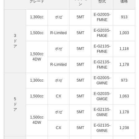
グレード
型式
価格
ン
E-G200S-
1,300cc
ポゼ
5MT
913
FMNE
E-G203S-
1,500cc
R-Limited
5MT
1,003
3
FMGE
ド
ア
E-G213S-
ポゼ
5MT
1,118
FMNE
1,500cc
4DW
E-G213S-
R-Limited
5MT
1,178
FMNE
E-G200S-
1,300cc
ポゼ
5MT
973
GMNE
E-G203S-
1,500cc
CX
5MT
1,063
5
GMGE
ド
ア
E-G213S-
ポゼ
5MT
1,178
GMNE
1,500cc
4DW
E-G213S-
CX
5MT
1,238
GMNE