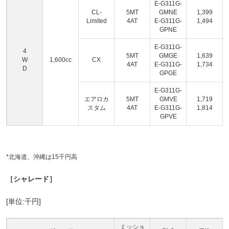
E-G311G-
CL-
5MT
GMNE
1,399
Limited
4AT
E-G311G-
1,494
GPNE
E-G311G-
4
5MT
GMGE
1,639
W
1,600cc
CX
4AT
E-G311G-
1,734
D
GPGE
E-G311G-
エアロカ
5MT
GMVE
1,719
スタム
4AT
E-G311G-
1,814
GPVE
*北海道、沖縄は15千円高
［シャレード］
[単位:千円]
ミッショ