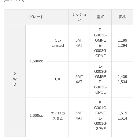
ミッショ
グレード
型式
価格
ン
E-
G303G-
CL-
5MT
GMNE
1,199
Limited
4AT
E-
1,294
G303G-
GPNE
1,500cc
E-
G303G-
2
5MT
GMGE
1,439
W
CX
4AT
E-
1,534
D
G303G-
GPGE
E-
G301G-
エアロカ
5MT
GMVE
1,519
1,600cc
スタム
4AT
E-
1,614
G301G-
GPVE