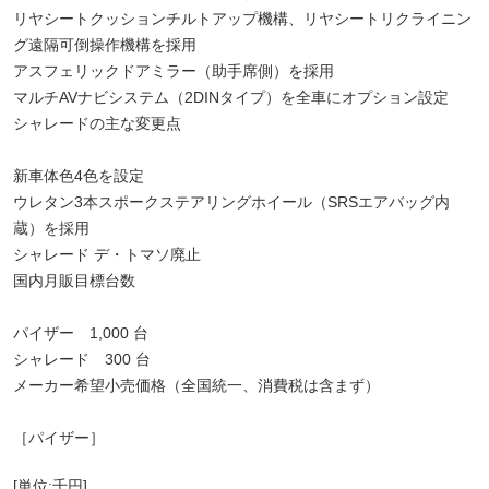
リヤシートクッションチルトアップ機構、リヤシートリクライニン
グ遠隔可倒操作機構を採用
アスフェリックドアミラー（助手席側）を採用
マルチAVナビシステム（2DINタイプ）を全車にオプション設定
シャレードの主な変更点
新車体色4色を設定
ウレタン3本スポークステアリングホイール（SRSエアバッグ内
蔵）を採用
シャレード デ・トマソ廃止
国内月販目標台数
パイザー 1,000 台
シャレード 300 台
メーカー希望小売価格（全国統一、消費税は含まず）
［パイザー］
[単位:千円]