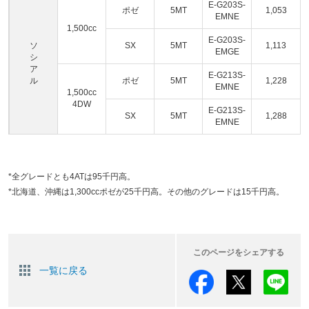
E-G203S-
ポゼ
5MT
1,053
EMNE
1,500cc
E-G203S-
ソ
SX
5MT
1,113
EMGE
シ
ア
E-G213S-
ル
ポゼ
5MT
1,228
EMNE
1,500cc
4DW
E-G213S-
SX
5MT
1,288
EMNE
*全グレードとも4ATは95千円高。
*北海道、沖縄は1,300ccポゼが25千円高。その他のグレードは15千円高。
このページをシェアする
一覧に戻る