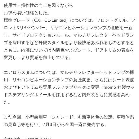
使用性・操作性の向上を図りながら
お求め易い価格とした。
標準グレード（CX、CL-Limited）については、フロントグリル、フ
ロント&リヤバンパー、リヤコンビネーションランプの意匠を一新
し、サイドプロテクションモール、マルチリフレクターヘッドラン
プを採用するなど外観スタイルをより軽快感あふれるものとすると
ともに、内装については内装色およびシート、ドアトリムの表皮を
変更し、より質感を向上している。
エアロカスタムについては、マルチリフレクターヘッドランプの採
用、リヤコンビネーションランプの意匠変更、さらにはシート表皮
およびドアトリムを専用フルファブリックに変更、momo 社製ウッ
ドステアリングホイールを採用するなど内外装ともに質感を高め
た。
また今回、小型乗用車「シャレード」も新車体色の設定、車種体系
の見直し等を行い、7月3日から全国一斉に発売する。