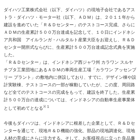
ダイハツ工業株式会社（以下、ダイハツ）の現地子会社であるアス
トラ・ダイハツ・モーター社（以下、ＡＤＭ）は、２０１１年から
建設を進めていた「Ｒ＆Ｄセンター」のテストコース完成、さらに
ＡＤＭの生産累計５００万台達成を記念して、１０日にインドネシ
ア共和国 アイルランガ・ハルタルト産業大臣をお迎えし、Ｒ＆Ｄ
センター開所式ならびに、生産累計５００万台達成記念式典を実施
した。
「Ｒ＆Ｄセンター」は、インドネシア西ジャワ州 カラワン スルヤ
チプタ工業団地にあるＡＤＭの車両生産工場「カラワン アッセンブ
リー プラント」の敷地内に併設しており、すでに、デザイン棟や設
計実験棟、テストコースの一部が稼動していたが、この度、周回路
など全てのテストコースの完成をもって、建設を終了した。生産累
計５００万台の達成については、インドネシアの自動車生産事業体
※１
として初めてとなる
今後もダイハツは、インドネシアに根差した企業として、Ｒ＆Ｄセ
ンターを通じて、現地Ｒ＆Ｄ機能の強化、部品の現地調達化、現地
人材の育成にさらに注力する。そして、お客様視点に立った良品廉