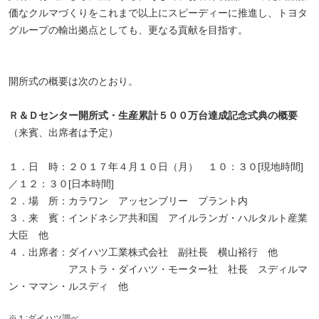
価なクルマづくりをこれまで以上にスピーディーに推進し、トヨタ
グループの輸出拠点としても、更なる貢献を目指す。
開所式の概要は次のとおり。
Ｒ＆Ｄセンター開所式・生産累計５００万台達成記念式典の概要
（来賓、出席者は予定）
１．日 時：２０１７年４月１０日（月） １０：３０[現地時間]
／１２：３０[日本時間]
２．場 所：カラワン アッセンブリー プラント内
３．来 賓：インドネシア共和国 アイルランガ・ハルタルト産業
大臣 他
４．出席者：ダイハツ工業株式会社 副社長 横山裕行 他
アストラ・ダイハツ・モーター社 社長 スディルマ
ン・ママン・ルスディ 他
※１:ダイハツ調べ