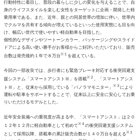
行動特性に着目し、普段の暮らしに少しの変化を与えることで、自
身のライフスタイルを楽しむ女性をターゲットに企画・開発した軽
乗用車である。また、近年、親との同居世帯の増加に伴い、世帯内
でクルマを共有する傾向が増えているといった使用実態にも目を向
け、幅広い世代で使いやすい軽自動車を目指した。
個性的なデザインやツートーンカラー、パッケージングやスライド
ドアによる高い使い勝手がお客様からご好評いただいており、販売
※１
台数は発売後約１年で８万台
を超えている。
今回の一部改良では、歩行者にも緊急ブレーキ対応する衝突回避支
※２
援システム「スマートアシストⅢ」を搭載
。「スマートアシス
※３
トⅢ」と、従来から採用している「パノラマモニター」
により
運転や駐車をサポートすることで、従来以上に安全に安心してお乗
りいただけるモデルとした。
近年安全装備への重視度が高まる中、「スマートアシスト」は２０
※４
１２年１２月に軽自動車として初めて
の衝突回避支援システム
※１
として採用以降、搭載車の累計販売台数が１４０万台を超える