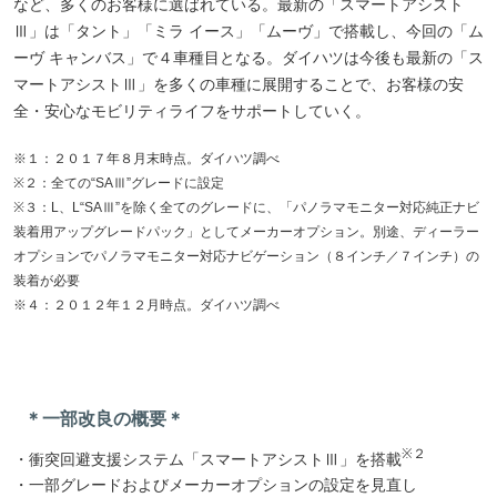
など、多くのお客様に選ばれている。最新の「スマートアシスト
Ⅲ」は「タント」「ミラ イース」「ムーヴ」で搭載し、今回の「ム
ーヴ キャンバス」で４車種目となる。ダイハツは今後も最新の「ス
マートアシストⅢ」を多くの車種に展開することで、お客様の安
全・安心なモビリティライフをサポートしていく。
※１：２０１７年８月末時点。ダイハツ調べ
※２：全ての“SAⅢ”グレードに設定
※３：L、L“SAⅢ”を除く全てのグレードに、「パノラマモニター対応純正ナビ
装着用アップグレードパック」としてメーカーオプション。別途、ディーラー
オプションでパノラマモニター対応ナビゲーション（８インチ／７インチ）の
装着が必要
※４：２０１２年１２月時点。ダイハツ調べ
＊一部改良の概要＊
※２
・衝突回避支援システム「スマートアシストⅢ」を搭載
・一部グレードおよびメーカーオプションの設定を見直し