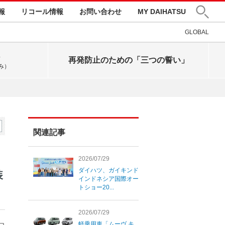
報
リコール情報
お問い合わせ
MY DAIHATSU
GLOBAL
再発防止のための「三つの誓い」
み）
関連記事
2026/07/29
ダイハツ、ガイキンド
装
インドネシア国際オー
トショー20...
2026/07/29
軽乗用車「ムーヴ キ