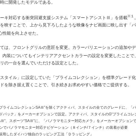
時に開発したモデルである。
※１
ーキ対応する衝突回避支援システム「スマートアシストⅢ」を搭載
を映すことで、上から見下ろしたような映像をナビ画面に映し出す「パ
心性能を向上させた。
ては、フロントグリルの意匠を変更。カラーバリエーションの追加やデ
、内装についてもインテリアアクセントカラーの設定を変更したことで
リの一台を選んでいただける設定とした。
スタイル」に設定していた「プライムコレクション」を標準グレード化
ドを除き据え置くことで、引き続きお求めやすい価格でご提供する。
ボ“プライムコレクションSAⅢ”を除くアクティバ、スタイルの全てのグレードに、「
ドパック」をメーカーオプションで設定。アクティバ、スタイルのG“プライムコレ
SAⅢ”、スポーツ“SAⅢ”に、「パノラマモニター対応カメラ」をメーカーオプション
ンでパノラマモニター対応ナビゲーション（８インチ/７インチ）の装着が必要
採用したダイハツ独自のラッピング工法「Ｄラッピング」