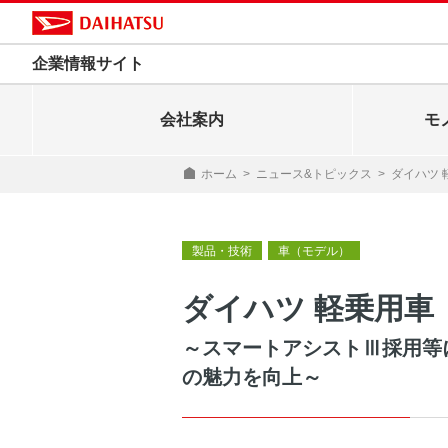
企業情報サイト
会社案内
モ
ホーム
>
ニュース&トピックス
>
ダイハツ
製品・技術
車（モデル）
ダイハツ 軽乗用車
～スマートアシストⅢ採用等
の魅力を向上～