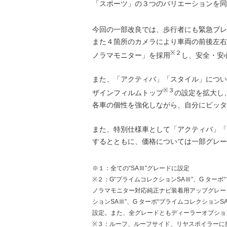
「スポーツ」の３つのバリエーションを同
今回の一部改良では、歩行者にも緊急ブレ
また４箇所のカメラにより車両の前後左右
※２
ノラマモニター」を採用
し、安全・安
また、「アクティバ」「スタイル」につい
※３
ザインフィルムトップ
の設定を拡大し
各車の個性を強化しながら、自分にピッタ
また、特別仕様車として「アクティバ」「
するとともに、価格については一部グレー
※１：全ての“SAⅢ”グレードに設定
※２：G“プライムコレクションSAⅢ”、G ター
ノラマモニター対応純正ナビ装着用アップグレー
ションSAⅢ”、G ターボ“プライムコレクション
設定。また、全グレードともディーラーオプショ
※３：ルーフ、ルーフサイド、リヤスポイラーに