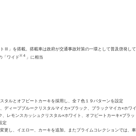
トⅢ」を搭載。搭載車は政府が交通事故対策の一環として普及啓発して
※４
の「ワイド
」に相当
スタルとオフビートカーキを採用し、全７色１９パターンを設定
、ディープブルークリスタルマイカ×ブラック、ブラックマイカ×ホワ
ク、レモンスカッシュクリスタル×ホワイト、オフビートカーキ×ブラッ
設定
変更し、イエロー、カーキを追加。またプライムコレクションでは、車