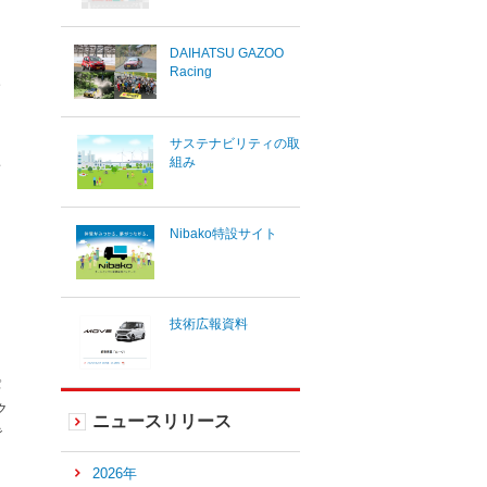
DAIHATSU GAZOO
。
Racing
サステナビリティの取
組み
、
Nibako特設サイト
技術広報資料
パ
ク
ニュースリリース
で
2026年