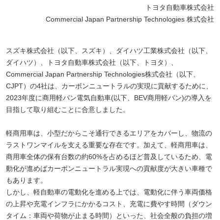
トヨタ自動車株式会社
Commercial Japan Partnership Technologies 株式会社
スズキ株式会社（以下、スズキ）、ダイハツ工業株式会社（以下、
ダイハツ）、トヨタ自動車株式会社（以下、トヨタ）、
Commercial Japan Partnership Technologies株式会社（以下、
CJPT）の4社は、カーボンニュートラルの実現に貢献するために、
2023年度に商用軽バン電気自動車(以下、BEV商用軽バン)の導入を
目指して取り組むことに合意しました。
軽商用車は、小型だからこそ通行できるエリアをカバーし、物流の
ラストワンマイルを支える重要な存在です。加えて、軽商用車は、
商用車全体の保有台数の約60%を占めるほど普及しているため、電
動化が進めばカーボンニュートラル実現への貢献度が大きい車種で
もあります。
しかし、軽自動車の電動化を進める上では、電動化に伴う車両価格
の上昇や充電インフラにかかるコスト、充電に費やす時間（ダウン
タイム：車両や荷物が止まる時間）といった、社会全般の負担の増