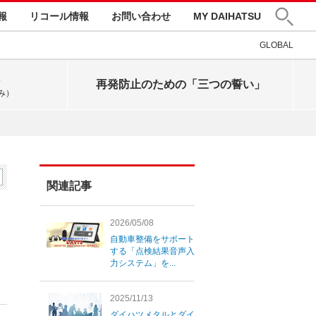
報
リコール情報
お問い合わせ
MY DAIHATSU
GLOBAL
再発防止のための「三つの誓い」
み）
関連記事
2026/05/08
自動車整備をサポート
する「点検結果音声入
力システム」を...
2025/11/13
ダイハツメタルとダイ