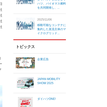
3日
ハツ、バイオマス燃料
を共同開発し、...
社
社
2025/11/06
社
移動可能なコンテナに
社
集約した直流主体のマ
イクログリッド...
トピックス
渋
企業広告
ー
マ
JAPAN MOBILITY
SHOW 2025
ダイハツONE!