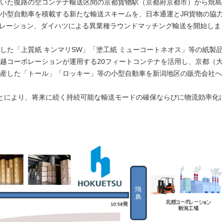
いた復路の空コンテナ輸送区間の京都貨物駅（京都府京都市）から焼島
小型自動車を積載する新たな輸送スキームを、日本通運とJR貨物の協
ーポレーション、ダイハツによる異業種ラウンドマッチング輸送を開始しま
した「上質紙 キンマリSW」「塗工紙 ミューコートネオス」等の紙製
越コーポレーションが運用する20フィートコンテナを活用し、京都（
産した「トール」「ロッキー」等の小型自動車を新潟地区の販売会社へ
とにより、将来に続く持続可能な輸送モードの確保ならびに物流効率化