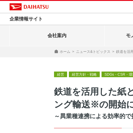
企業情報サイト
会社案内
モ
ホーム
>
ニュース&トピックス
>
鉄道を活
経営
経営方針・戦略
SDGs・CSR・
鉄道を活用した紙
ング輸送※の開始
～異業種連携による効率的で