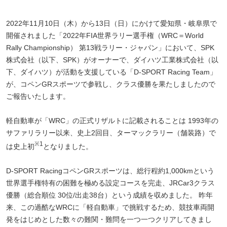
2022年11月10日（木）から13日（日）にかけて愛知県・岐阜県で
開催されました「2022年FIA世界ラリー選手権（WRC＝World
Rally Championship） 第13戦ラリー・ジャパン」において、SPK
株式会社（以下、SPK）がオーナーで、ダイハツ工業株式会社（以
下、ダイハツ）が活動を支援している「D-SPORT Racing Team」
が、コペンGRスポーツで参戦し、クラス優勝を果たしましたので
ご報告いたします。
軽自動車が「WRC」の正式リザルトに記載されることは 1993年の
サファリラリー以来、史上2回目、ターマックラリー（舗装路）で
※1
は史上初
となりました。
D-SPORT RacingコペンGRスポーツは、総行程約1,000kmという
世界選手権特有の困難を極める設定コースを完走、JRCar3クラス
優勝（総合順位 30位/出走38台）という成績を収めました。 昨年
来、この過酷なWRCに「軽自動車」で挑戦するため、競技車両開
発をはじめとした数々の難関・難問を一つ一つクリアしてきまし