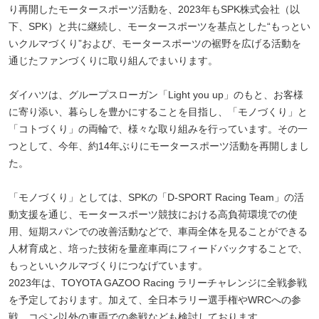
り再開したモータースポーツ活動を、2023年もSPK株式会社（以
下、SPK）と共に継続し、モータースポーツを基点とした“もっとい
いクルマづくり”および、モータースポーツの裾野を広げる活動を
通じたファンづくりに取り組んでまいります。
ダイハツは、グループスローガン「Light you up」のもと、お客様
に寄り添い、暮らしを豊かにすることを目指し、「モノづくり」と
「コトづくり」の両輪で、様々な取り組みを行っています。その一
つとして、今年、約14年ぶりにモータースポーツ活動を再開しまし
た。
「モノづくり」としては、SPKの「D-SPORT Racing Team」の活
動支援を通じ、モータースポーツ競技における高負荷環境での使
用、短期スパンでの改善活動などで、車両全体を見ることができる
人材育成と、培った技術を量産車両にフィードバックすることで、
もっといいクルマづくりにつなげています。
2023年は、TOYOTA GAZOO Racing ラリーチャレンジに全戦参戦
を予定しております。加えて、全日本ラリー選手権やWRCへの参
戦、コペン以外の車両での参戦なども検討しております。