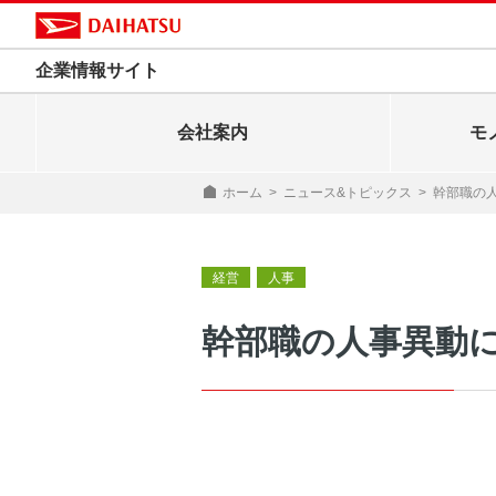
企業情報サイト
会社案内
モ
ホーム
>
ニュース&トピックス
>
幹部職の
経営
人事
幹部職の人事異動