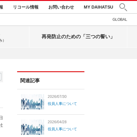
報
リコール情報
お問い合わせ
MY DAIHATSU
GLOBAL
再発防止のための「三つの誓い」
み）
関連記事
2026/07/30
役員人事について
0日
2026/04/28
社
役員人事について