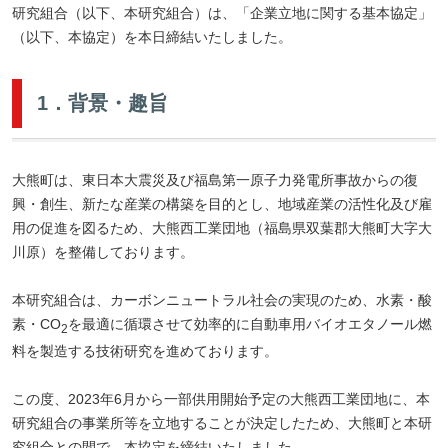
研究組合（以下、本研究組合）は、「企業立地に関する基本協定」
（以下、本協定）を本日締結いたしました。
1．背景・趣旨
大熊町は、東日本大震災及び福島第一原子力発電所事故からの復
興・創生、新たな産業の構築を目的とし、地域産業の活性化及び雇
用の促進を図るため、大熊西工業団地（福島県双葉郡大熊町大字大
川原）を整備しております。
本研究組合は、カーボンニュートラル社会の実現のため、水素・酸
素・CO
を最適に循環させて効率的に自動車用バイオエタノール燃
2
料を製造する技術研究を進めております。
この度、2023年6月から一部供用開始予定の大熊西工業団地に、本
研究組合の事業所等を立地することが決定したため、大熊町と本研
究組合との間で、本協定を締結いたしました。