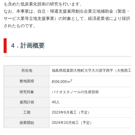
も含めた低炭素化技術の研究を行います。
なお、本事業は、自立・帰還支援雇用創出企業立地補助金（製造・
サービス業等立地支援事業）の対象として、経済産業省により採択
されたものです。
4．計画概要
所在地
福島県双葉郡大熊町大字大川原字西平（大熊西工業
2
敷地面積
約56,000ｍ
研究対象
バイオエタノールの生産技術
雇用計画
40人
工期
2023年6月着工（予定）
操業開始
2024年10月竣工（予定）