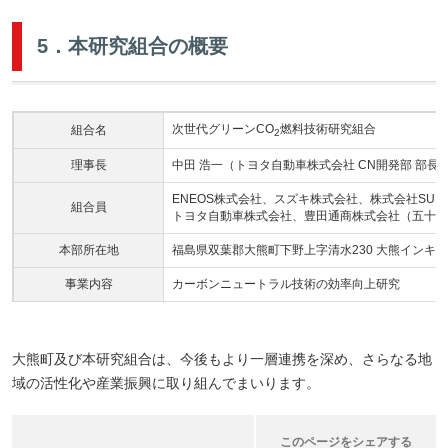
5．本研究組合の概要
次世代グリーンCO
燃料技術研究組合
組合名
2
理事長
中田 浩一（トヨタ自動車株式会社 CN開発部 部長
ENEOS株式会社、スズキ株式会社、株式会社SUB
組合員
トヨタ自動車株式会社、豊田通商株式会社（五十音
本部所在地
福島県双葉郡大熊町下野上字清水230 大熊インキ
事業内容
カーボンニュートラル技術の効率向上研究
大熊町及び本研究組合は、今後もより一層連携を深め、さらなる地
域の活性化や産業振興に取り組んでまいります。
このページをシェアする