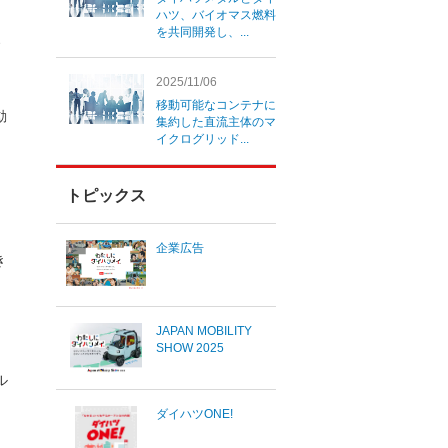
ハツ、バイオマス燃料
を共同開発し、...
2025/11/06
移動可能なコンテナに
動
集約した直流主体のマ
イクログリッド...
メ
トピックス
企業広告
き
JAPAN MOBILITY
SHOW 2025
、
ル
ダイハツONE!