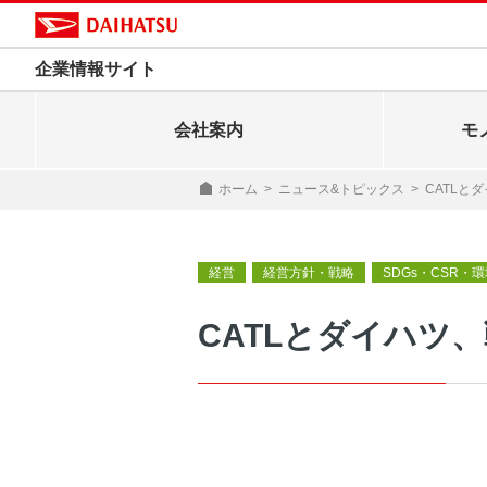
企業情報サイト
会社案内
モ
ホーム
>
ニュース&トピックス
>
CATLと
経営
経営方針・戦略
SDGs・CSR・
CATLとダイハツ