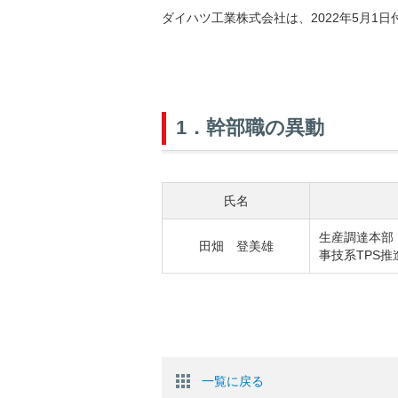
ダイハツ工業株式会社は、2022年5月1
1．幹部職の異動
氏名
生産調達本部 
田畑 登美雄
事技系TPS
一覧に戻る