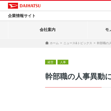
企業情報サイト
会社案内
モ
ホーム
>
ニュース&トピックス
>
幹部職の
経営
人事
幹部職の人事異動