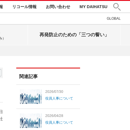
報
リコール情報
お問い合わせ
MY DAIHATSU
GLOBAL
再発防止のための「三つの誓い」
み）
関連記事
2026/07/30
役員人事について
8日
2026/04/28
社
役員人事について