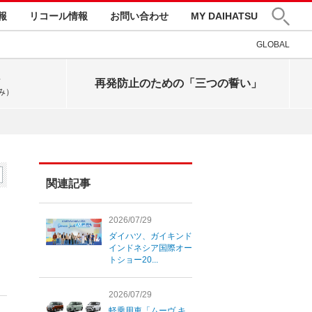
報
リコール情報
お問い合わせ
MY DAIHATSU
GLOBAL
再発防止のための「三つの誓い」
み）
関連記事
2026/07/29
ダイハツ、ガイキンド
インドネシア国際オー
トショー20...
2026/07/29
軽乗用車「ムーヴ キ