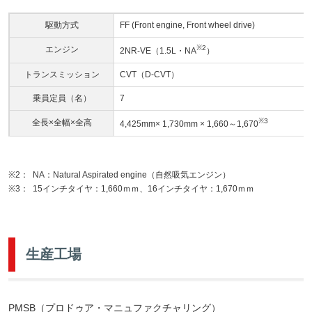
駆動方式
FF (Front engine, Front wheel drive)
※2
エンジン
2NR-VE（1.5L・NA
）
トランスミッション
CVT（D-CVT）
乗員定員（名）
7
※3
全長×全幅×全高
4,425mm× 1,730mm × 1,660～1,670
※2：
NA：Natural Aspirated engine（自然吸気エンジン）
※3：
15インチタイヤ：1,660ｍｍ、16インチタイヤ：1,670ｍｍ
生産工場
PMSB（プロドゥア・マニュファクチャリング）