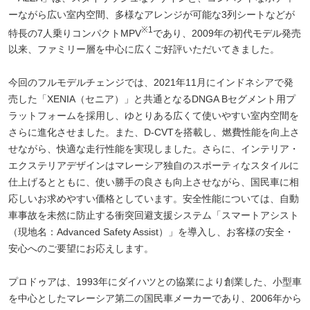
ーながら広い室内空間、多様なアレンジが可能な3列シートなどが
※1
特長の7人乗りコンパクトMPV
であり、2009年の初代モデル発売
以来、ファミリー層を中心に広くご好評いただいてきました。
今回のフルモデルチェンジでは、2021年11月にインドネシアで発
売した「XENIA（セニア）」と共通となるDNGA Bセグメント用プ
ラットフォームを採用し、ゆとりある広くて使いやすい室内空間を
さらに進化させました。また、D-CVTを搭載し、燃費性能を向上さ
せながら、快適な走行性能を実現しました。さらに、インテリア・
エクステリアデザインはマレーシア独自のスポーティなスタイルに
仕上げるとともに、使い勝手の良さも向上させながら、国民車に相
応しいお求めやすい価格としています。安全性能については、自動
車事故を未然に防止する衝突回避支援システム「スマートアシスト
（現地名：Advanced Safety Assist）」を導入し、お客様の安全・
安心へのご要望にお応えします。
プロドゥアは、1993年にダイハツとの協業により創業した、小型車
を中心としたマレーシア第二の国民車メーカーであり、2006年から