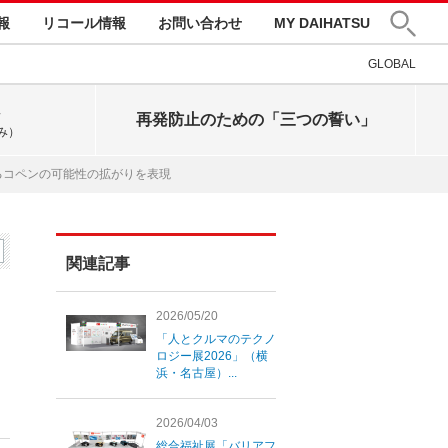
報
リコール情報
お問い合わせ
MY DAIHATSU
GLOBAL
再発防止のための「三つの誓い」
み）
るコペンの可能性の拡がりを表現
関連記事
2026/05/20
「人とクルマのテクノ
ロジー展2026」（横
浜・名古屋）...
2026/04/03
総合福祉展「バリアフ