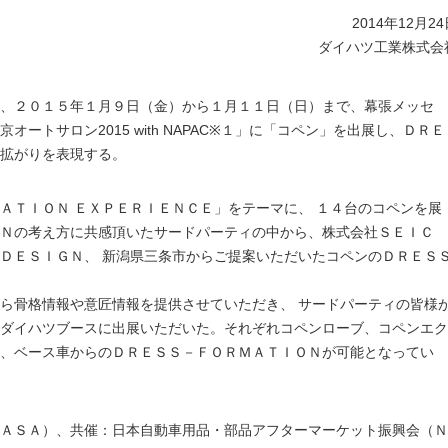
2014年12月2
ダイハツ工業株式会
、２０１５年１月９日（金）から１月１１日（日）まで、幕張メッセ
ートサロン2015 with NAPAC※１」に「コペン」を出展し、ＤＲＥ
拡がりを表現する。
ＡＴＩＯＮ ＥＸＰＥＲＩＥＮＣＥ」をテーマに、 １４台のコペンを展
Ｎの考え方に共感頂いたサードパーティの中から、株式会社ＳＥＩＣ
ＤＥＳＩＧＮ、 新潟県三条市からご提案いただいたコペンのＤＲＥＳ
ら骨格情報や意匠情報を提供させていただき、 サードパーティの皆様
ダイハツブースに出展いただいた。それぞれコペンローブ、コペンエク
、ベース車からのＤＲＥＳＳ－ＦＯＲＭＡＴＩＯＮが可能となってい
ＡＳＡ）、共催：日本自動車用品・部品アフターマーケット振興会（Ｎ