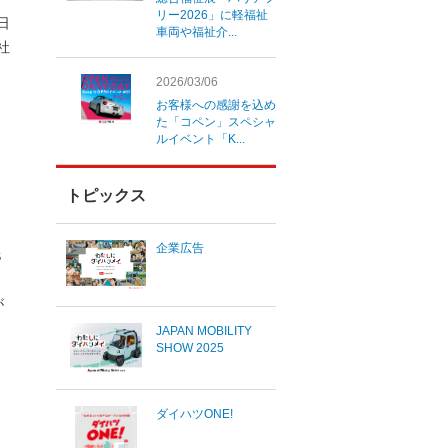
リー2026」に軽福祉
4日
車両や福祉介...
社
2026/03/06
お客様への感謝を込め
た「コペン」スペシャ
ルイベント「K...
トピックス
企業広告
Ｓ
が
JAPAN MOBILITY
SHOW 2025
ダイハツONE!