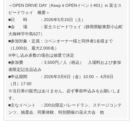
＜OPEN DRIVE DAY［Keep it OPENイベント#01］in 富士ス
ピードウェイ 概要＞
■日 時 ：2026年5月16日（土）
■会 場 ：富士スピードウェイ（静岡県駿東郡小山町
大御神字中島627）
■参加対象・定員：コペンオーナー様と同伴者1名様まで
（1,000台、最大2,000名）
※申し込み多数の場合は抽選で決定
■参加費 ：3,500円／人（税込） 入場料および参加
者限定記念品込み
■申込期間 ：2026年3月6日（金）10:00 ～ 4月6日
（月）17:00
※当日券の販売はありません。必ず事前申込みをお願いしま
す。
■主なイベント ：200台限定パレードラン、ステージコンテ
ンツ、抽選会、同乗体験、特別開催の花火大会 他