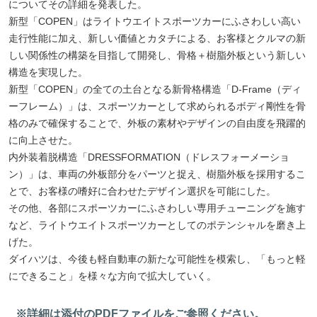
についてその詳細を発表した。
新型「COPEN」はライトウエイトスポーツカーにふさわしい高い
走行性能に加え、新しい価値とカタチによる、お客様とクルマの新
しい関係性の構築を目指して開発し、骨格＋樹脂外板という新しい
構造を実現した。
新型「COPEN」の全ての土台となる新骨格構造「D-Frame（ディ
ーフレーム）」は、スポーツカーとして求められるボディ剛性を骨
格のみで確保することで、外板の素材やデザインの自由度を飛躍的
に向上させた。
内外装着脱構造「DRESSFORMATION（ドレスフォーメーショ
ン）」は、車両の外板部分をパーツと捉え、樹脂外板を採用するこ
とで、お客様の嗜好に合わせたデザイン選択を可能にした。
その他、各部にスポーツカーにふさわしい専用チューニングを施す
など、ライトウエイトスポーツカーとしてのポテンシャルを磨き上
げた。
ダイハツは、今後も軽自動車の新たな可能性を模索し、「もっと軽
にできること」を様々な方向で拡大していく。
※詳細は添付のPDFファイルをご参照ください。