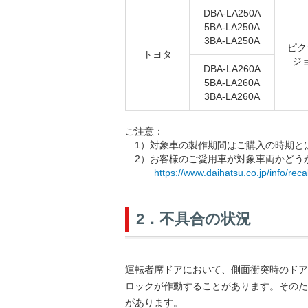
DBA-LA250A
5BA-LA250A
3BA-LA250A
ピク
トヨタ
ジ
DBA-LA260A
5BA-LA260A
3BA-LA260A
ご注意：
1）対象車の製作期間はご購入の時期と
2）お客様のご愛用車が対象車両かどう
https://www.daihatsu.co.jp/info/rec
2．不具合の状況
運転者席ドアにおいて、側面衝突時のドア
ロックが作動することがあります。そのた
があります。