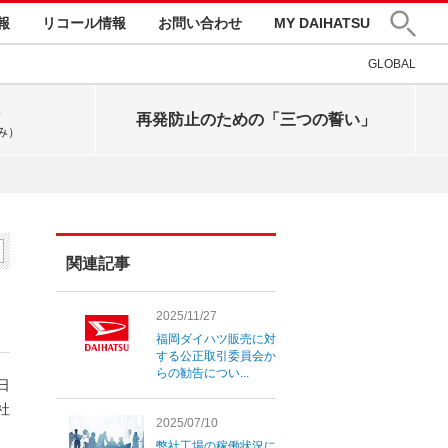
報
リコール情報
お問い合わせ
MY DAIHATSU
GLOBAL
再発防止のための「三つの誓い」
み）
関連記事
2025/11/27
福岡ダイハツ販売に対
する公正取引委員会か
らの勧告につい...
4日
社
2025/07/10
弊社工場の稼働状況に