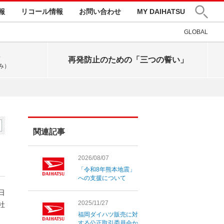
報
リコール情報
お問い合わせ
MY DAIHATSU
GLOBAL
再発防止のための「三つの誓い」
み）
関連記事
2026/08/07
「令和8年熊本地震」
への支援について
0日
2025/11/27
社
福岡ダイハツ販売に対
する公正取引委員会か