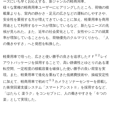
ーズにいち早くお応えする、新ジャンルの軽商用車。
様々な業種の軽商用車ユーザーにヒアリングしたところ、荷物の積
載量よりも、室内の静かさ・足元の広さなどの運転のしやすさや、
安全性を重視する方が増えてきていることに加え、軽乗用車を商用
用途として利用するケースが増加しているなど、新たなニーズの兆
候が見られた。また、近年の社会変化として、女性やシニアの就業
率が増加していることからも、荷物優先のクルマづくりから、「人
の働きやすさ」へと発想を転換した。
※２
軽乗用車で培った、広さと使い勝手の良さを追求したＦＦ
レイ
アウトパッケージを採用することで、高い静粛性とゆとりのある運
転空間、一定程度の積載容量を確保した使い勝手の良い荷室を実
現。また、軽乗用車で進化を重ねてきた低燃費技術や、操縦安定性
※３
に加えて、軽商用車で初めて
カメラとソナーセンサーを搭載し
た衝突回避支援システム「スマートアシストⅡ」を採用するなど、
「はたらく 楽ラク」をコンセプトに、人の働きやすさを「６つの
楽」として実現した。