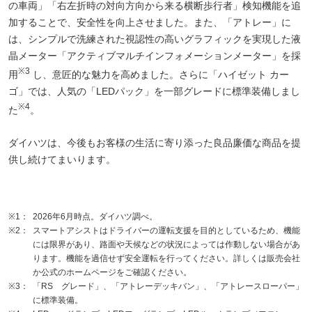
の車両」「右左折時の対向方向から来る横断歩行者」検知機能を追
加することで、安全性を向上させました。また、「アトレー」に
は、シンプルで洗練された視認性の高いグラフィックを実現した液
晶メーター「アクティブマルチインフォメーションメーター」を採
※3
用
し、意匠的な魅力を高めました。さらに「ハイゼット カー
ゴ」では、人気の「LEDパック」を一部グレードに標準装備しまし
※4
た
。
ダイハツは、今後もお客様の生活に寄り添った良品廉価な商品を提
供し続けてまいります。
※1：
2026年6月時点。ダイハツ調べ。
※2：
スマートアシストはドライバーの運転支援を目的としているため、機能
には限界があり、路面や天候などの状況によっては作動しない場合があ
ります。機能を過信せず安全運転を行ってください。詳しくは販売会社
か公式のホームページをご確認ください。
※3：
「RS グレード」、「アトレーデッキバン」、「アトレースローパー」
に標準装備。