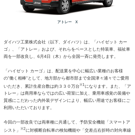
アトレー X
ダイハツ工業株式会社（以下、ダイハツ）は、「ハイゼット カー
ゴ」、「アトレー」および、それらをベースとした特装車、福祉車
両を一部改良し、6月4日（木）から全国一斉に発売します。
「ハイゼット カーゴ」は、配送業を中心に幅広い業種のお客様
の”働く相棒”として、地方部から都市部まで全国津々浦々でご愛用
※1
いただき、累計生産台数は約３３０万台
になります。また、「ア
トレー」は商用車ならではの広い荷室に加え、乗用車感覚の装備や
質感にこだわった内外装デザインにより、幅広い用途でお客様にご
利用いただいております。
今回の一部改良では両車種に共通して、予防安全機能「スマートア
※2
シスト」
に対横断自転車の検知機能や「交差点右折時の対向車線