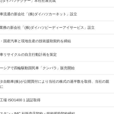
株)ダイハツテクナー」本社社屋完成
車流通の新会社「(株)ダイハツカーネット」設立
I 業務の新会社「(株)ダイハツピーディーアイサービス」設立
・国産汽車と現地生産の技術援助契約を締結
車リサイクルの自主行動計画を策定
ーシアで四輪駆動国民車「クンバラ」販売開始
タ自動車(株)が公開買付により当社の株式の過半数を取得、当社の親
に
工場 ISO1400 1 認証取得
スタン・IMC 社販売店契約・技術援助契約締結