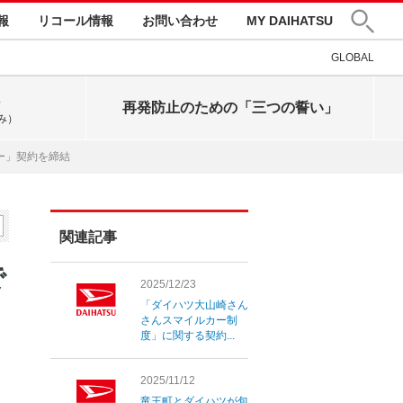
報
リコール情報
お問い合わせ
MY DAIHATSU
GLOBAL
再発防止のための「三つの誓い」
み）
ー」契約を締結
関連記事
で
2025/12/23
「ダイハツ大山崎さん
さんスマイルカー制
度」に関する契約...
2025/11/12
竜王町とダイハツが包