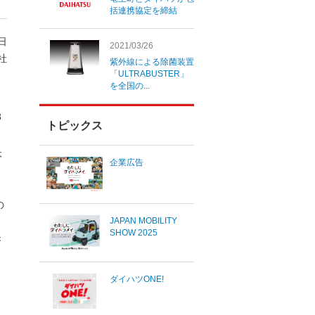
括連携協定を締結
8日
2021/03/26
社
紫外線による除菌装置
「ULTRABUSTER」
を全国の...
8
トピックス
ー
本
企業広告
の
JAPAN MOBILITY
SHOW 2025
き
ダイハツONE!