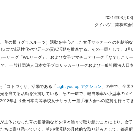
2021年03月0
ダイハツ工業株式会
、草の根（グラスルーツ）活動を中心とした女子サッカーへの包括的な
もに地域活性化や地元への貢献活動を推進する。その一環として、3月
ッカーリーグ「WEリーグ」、および女子アマチュアリーグ「なでしこリ
して、一般社団法人日本女子プロサッカーリーグおよび一般社団法人日
た「コトづくり」活動である「
Light you up アクション
」の中で、全国
光を当てる活動を実施している。その一環で、軽自動車や小型車のメイ
2013年より全日本高等学校女子サッカー選手権大会への協賛を行って
が主体となった草の根活動などを津々浦々で取り組むことにより、女子
たちに寄り添っていく。草の根活動の具体的な取り組みとして、都道府