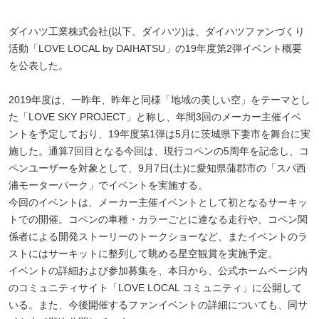
ダイハツ工業株式会社(以下、ダイハツ)は、ダイハツファンづくり
活動「LOVE LOCAL by DAIHATSU」の19年度第2弾イベント概要
を公表した。
2019年度は、一昨年、昨年と同様「地域の美しい空」をテーマとし
た「LOVE SKY PROJECT」と称し、年間3回のメーカー主催イベ
ントを予定しており、19年度第1弾は5月に茨城県下妻市を舞台に実
施した。通算7回目となる今回は、現行コペンの5周年を記念し、コ
ペンユーザーを対象として、9月7日(土)に愛知県蒲郡市の「スパ西
浦モーターパーク」でイベントを実施する。
今回のイベントは、メーカー主催イベントとして初となるサーキッ
トでの開催。コペンの車種・カラーごとに連なる走行や、コペン関
係者による開発ストーリーのトークショーなど、またイベントのラ
ストにはサーキットに整列して眺める星空観賞を実施予定。
イベントの詳細および参加募集を、本日から、公式ホームページ内
のコミュニティサイト「LOVE LOCAL コミュニティ」に公開して
いる。また、今後開催するファンイベントの詳細についても、同サ