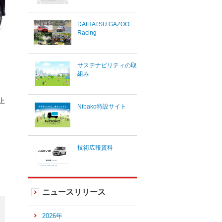
DAIHATSU GAZOO
Racing
サステナビリティの取
組み
上
Nibako特設サイト
技術広報資料
ニュースリリース
2026年