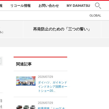
報
リコール情報
お問い合わせ
MY DAIHATSU
GLOBAL
再発防止のための「三つの誓い」
み）
関連記事
2026/07/29
ダイハツ、ガイキンド
インドネシア国際オー
トショー20...
8日
2026/07/29
社
軽乗用車「ムーヴ キ