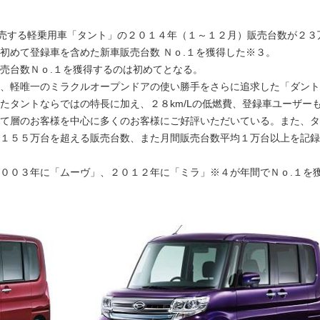
販売する軽乗用車「タント」の２０１４年（１～１２月）販売台数が２３
初めて登録車を含めた新車販売台数 Ｎｏ.１を獲得した※３。
売台数Ｎｏ.１を獲得するのは初めてとなる。
、軽唯一のミラクルオープンドアの使い勝手をさらに追求した「ダント
たタントならではの特長に加え、２８km/Lの低燃費、登録車ユーザー
て層のお客様を中心に多くのお客様にご好評いただいている。また、タ
１５５万台を超える販売台数、また月間販売台数平均１万台以上を記録
００３年に「ムーヴ」、２０１２年に「ミラ」※４が年間でＮｏ.１を