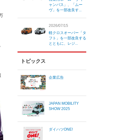
ャンバス」、「ムー
ヴ」を一部改良す...
万
2026/07/15
軽クロスオーバー「タ
フト」を一部改良する
とともに、レジ...
も
トピックス
獲
企業広告
JAPAN MOBILITY
SHOW 2025
ダイハツONE!