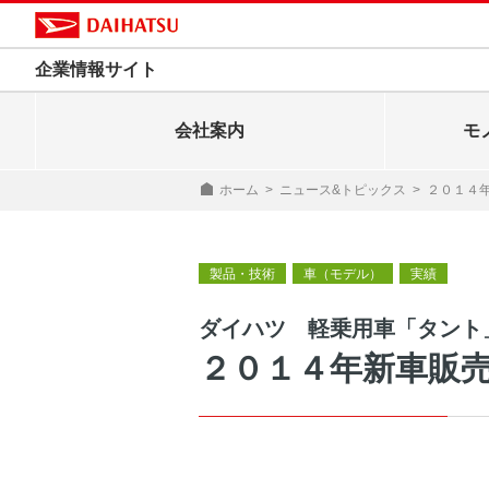
企業情報サイト
会社案内
モ
ホーム
>
ニュース&トピックス
>
２０１４
製品・技術
車（モデル）
実績
ダイハツ 軽乗用車「タント
２０１４年新車販売