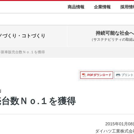
商品情報
企業情報
採用情
持続可能な社会へ
ノづくり・コトづくり
（サステナビリティの取組
年新車販売台数Ｎｏ.１を獲得
PDFダウンロード
プリント
」
台数Ｎｏ.１を獲得
2015年01月0
ダイハツ工業株式会