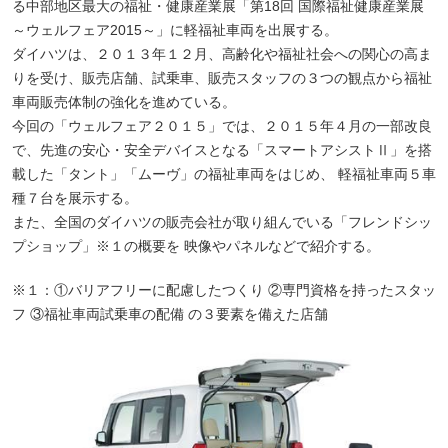
る中部地区最大の福祉・健康産業展「第18回 国際福祉健康産業展
～ウェルフェア2015～」に軽福祉車両を出展する。
ダイハツは、２０１３年１２月、高齢化や福祉社会への関心の高ま
りを受け、販売店舗、試乗車、販売スタッフの３つの観点から福祉
車両販売体制の強化を進めている。
今回の「ウェルフェア２０１５」では、２０１５年４月の一部改良
で、先進の安心・安全デバイスとなる「スマートアシストⅡ」を搭
載した「タント」「ムーヴ」の福祉車両をはじめ、 軽福祉車両５車
種７台を展示する。
また、全国のダイハツの販売会社が取り組んでいる「フレンドシッ
プショップ」※１の概要を 映像やパネルなどで紹介する。
※１：①バリアフリーに配慮したつくり ②専門資格を持ったスタッ
フ ③福祉車両試乗車の配備 の３要素を備えた店舗