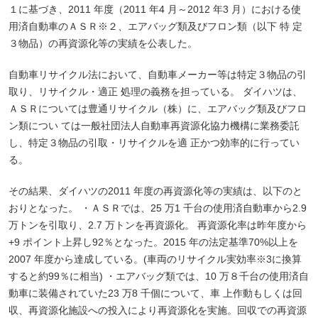
１に基づき、2011 年度（2011 年4 月～2012 年3 月）における使
用済自動車のＡＳＲ※２、エアバッグ類及びフロン類（以下 特 定
３物品）の再資源化等の実績を公表した。
自動車リサイクル法において、自動車メーカー等は特定３物品の引
取り、リサイクル・適正 処理の義務を担っている。 ダイハツは、
ＡＳＲについては豊通リサイクル（株）に、エアバッグ類及びフロ
ン類につい ては一般社団法人自動車再資源化協力機構に業務委託
し、特定３物品の引取・リサイクルを適 正かつ効率的に行ってい
る。
その結果、ダイハツの2011 年度の再資源化等の実績は、以下のと
おりとなった。 ・ＡＳＲでは、25 万1 千台の使用済自動車から2.9
万トンを引取り、2.7 万トンを再資源化。 再資源化率は昨年度から
+9 ポイント上昇し92％となった。2015 年の法定基準70%以上を
2007 年度から達成している。(車両のリサイクル実効率※3に換算
すると約99％に相当) ・エアバッグ類では、10 万８千台の使用済自
動車に装備されていた23 万8 千個について、車 上作動もしくは回
収、再資源化施設への投入により再資源化を実施。回収での再資源