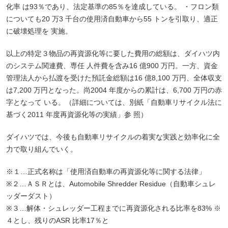
化率 は93％であり、法定基準の85％を達成している。 ・フロン類
についても20 万3 千台の使用済自動車から55 トンを引取り、適正
に破壊処理を 実施。
以上の特定３物品の再資源化等に要した費用の総額は、ダイハツ内
のシステム関連費、専任 人件費を含み16 億900 万円。一方、資金
管理法人から払渡を受けた預託金総額は16 億8,100 万円、全体収支
は7,200 万円となった。尚2004 年度からの累計は、6,700 万円の赤
字となって いる。（詳細については、別紙「自動車リサイクル法に
基づく2011 年度再資源化等の実績」参 照）
ダイハツでは、今後も自動車リサイクルの着実な実践と効率化に全
力で取り組んでいく。
※１…正式名称は「使用済自動車の再資源化等に関する法律」
※２…ＡＳＲとは、Automobile Shredder Residue（自動車シュレ
ッダーダスト）
※３…解体・シュレッダー工程までに再資源化される比率を83% ※
４とし、残りのASR 比率17％と