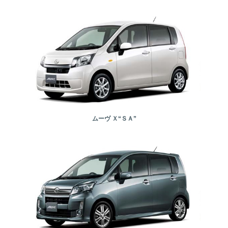
ムーヴ Ｘ“ＳＡ”