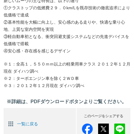
新しいムーヴの主な特長は、以下の通り
①クラストップの低燃費２９．０km/Lを既存技術の徹底追求により
低価格で達成
②基本性能を大幅に向上し、安心感のある走りや、快適な乗り心
地、上質な室内空間を実現
③軽自動車初となる、衝突回避支援システムなどの先進デバイスを
低価格で搭載
④安心感・存在感を感じるデザイン
※１：全高１，５５０ｍｍ以上の軽乗用車クラス ２０１２年１２月
現在 ダイハツ調べ
※２：ターボエンジン車を除く２ＷＤ車
※３：２０１２年１２月現在 ダイハツ調べ
※詳細は、PDFダウンロードボタンよりご覧ください。
このページをシェアする
一覧に戻る