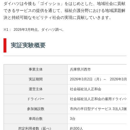
ダイハツは今後も「ゴイッショ」をはじめとした、地域社会に貢献
できるサービスの提供を通じて、福祉介護分野における地域課題解
決と持続可能なモビリティ社会の実現に貢献していきます。
※1：
2026年3月時点。ダイハツ調べ。
実証実験概要
事業主体
兵庫県川西市
実証期間
2026年3月2日（月）～ 2026年3月
運営主体
社会福祉法人正和会
ドライバー
社会福祉法人正和会の雇用ドライバー
参加施設数
市内の半日型デイサービス 3法人3施
車両台数
3台
想定利用者数（延べ）
約300人