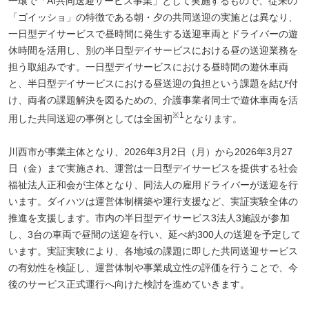
一環で「AI共同送迎サービス事業」として実施するもので、従来の
「ゴイッショ」の特徴である朝・夕の共同送迎の実施とは異なり、
一日型デイサービスで昼時間に発生する送迎車両とドライバーの遊
休時間を活用し、別の半日型デイサービスにおける昼の送迎業務を
担う取組みです。一日型デイサービスにおける昼時間の遊休車両
と、半日型デイサービスにおける昼送迎の負担という課題を結び付
け、両者の課題解決を図るための、介護事業者同士で遊休車両を活
※1
用した共同送迎の事例としては全国初
となります。
川西市が事業主体となり、2026年3月2日（月）から2026年3月27
日（金）まで実施され、運営は一日型デイサービスを提供する社会
福祉法人正和会が主体となり、同法人の雇用ドライバーが送迎を行
います。ダイハツは運営体制構築や運行支援など、実証実験全体の
推進を支援します。市内の半日型デイサービス3法人3施設が参加
し、3台の車両で昼間の送迎を行い、延べ約300人の送迎を予定して
います。実証実験により、各地域の課題に即した共同送迎サービス
の有効性を検証し、運営体制や事業成立性の評価を行うことで、今
後のサービス正式運行へ向けた検討を進めていきます。