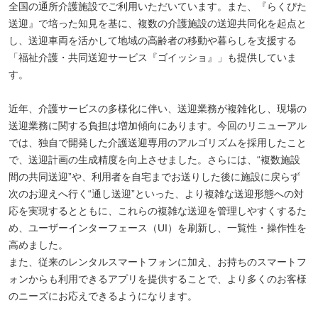
全国の通所介護施設でご利用いただいています。また、『らくぴた
送迎』で培った知見を基に、複数の介護施設の送迎共同化を起点と
し、送迎車両を活かして地域の高齢者の移動や暮らしを支援する
「福祉介護・共同送迎サービス『ゴイッショ』」も提供していま
す。
近年、介護サービスの多様化に伴い、送迎業務が複雑化し、現場の
送迎業務に関する負担は増加傾向にあります。今回のリニューアル
では、独自で開発した介護送迎専用のアルゴリズムを採用したこと
で、送迎計画の生成精度を向上させました。さらには、“複数施設
間の共同送迎”や、利用者を自宅までお送りした後に施設に戻らず
次のお迎えへ行く“通し送迎”といった、より複雑な送迎形態への対
応を実現するとともに、これらの複雑な送迎を管理しやすくするた
め、ユーザーインターフェース（UI）を刷新し、一覧性・操作性を
高めました。
また、従来のレンタルスマートフォンに加え、お持ちのスマートフ
ォンからも利用できるアプリを提供することで、より多くのお客様
のニーズにお応えできるようになります。