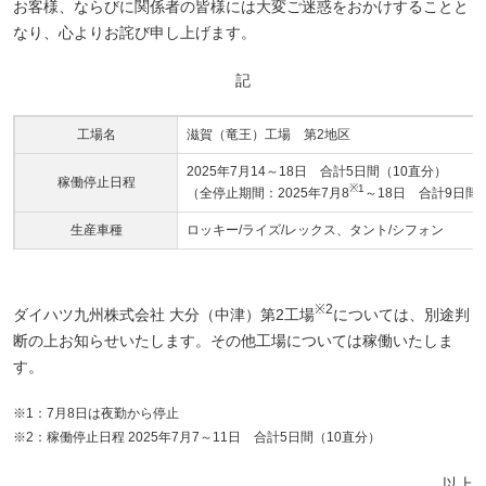
お客様、ならびに関係者の皆様には大変ご迷惑をおかけすることと
なり、心よりお詫び申し上げます。
記
工場名
滋賀（竜王）工場 第2地区
2025年7月14～18日 合計5日間（10直分）
稼働停止日程
※1
（全停止期間：2025年7月8
～18日 合計9日間
生産車種
ロッキー/ライズ/レックス、タント/シフォン
※2
ダイハツ九州株式会社 大分（中津）第2工場
については、別途判
断の上お知らせいたします。その他工場については稼働いたしま
す。
※1：7月8日は夜勤から停止
※2：稼働停止日程 2025年7月7～11日 合計5日間（10直分）
以上