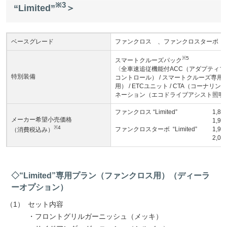
※3
“Limited”
＞
ベースグレード
ファンクロス 、ファンクロスターボ
※5
スマートクルーズパック
〈全車速追従機能付ACC（アダプティブク
特別装備
コントロール） / スマートクルーズ専用
用） / ETCユニット / CTA（コーナ
ネーション（エコドライブアシスト照明
ファンクロス “Limited”
1,8
メーカー希望小売価格
1,9
※4
ファンクロスターボ “Limited”
1,9
（消費税込み）
2,0
◇“Limited”専用プラン（ファンクロス用）（ディーラ
ーオプション）
（1）
セット内容
・フロントグリルガーニッシュ（メッキ）