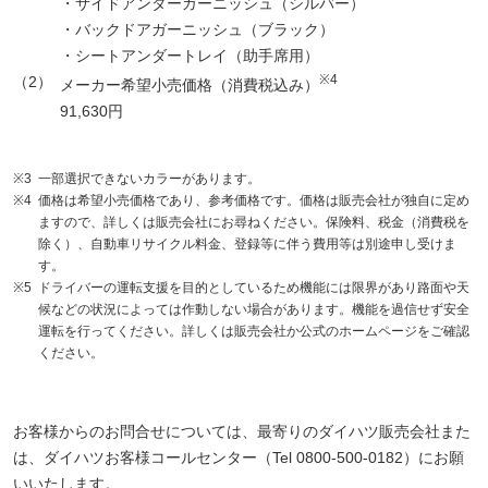
・サイドアンダーガーニッシュ（シルバー）
・バックドアガーニッシュ（ブラック）
・シートアンダートレイ（助手席用）
※4
（2）
メーカー希望小売価格（消費税込み）
91,630円
※3
一部選択できないカラーがあります。
※4
価格は希望小売価格であり、参考価格です。価格は販売会社が独自に定め
ますので、詳しくは販売会社にお尋ねください。保険料、税金（消費税を
除く）、自動車リサイクル料金、登録等に伴う費用等は別途申し受けま
す。
※5
ドライバーの運転支援を目的としているため機能には限界があり路面や天
候などの状況によっては作動しない場合があります。機能を過信せず安全
運転を行ってください。詳しくは販売会社か公式のホームページをご確認
ください。
お客様からのお問合せについては、最寄りのダイハツ販売会社また
は、ダイハツお客様コールセンター（Tel 0800-500-0182）にお願
いいたします。