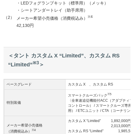
・LEDフォグランプキット（標準用）（メッキ）
・シートアンダートレイ（助手席用）
※4
（2）
メーカー希望小売価格（消費税込み）
42,130円
＜タント カスタム X “Limited”、カスタム RS
※3
“Limited”
＞
ベースグレード
カスタム X 、カスタム RS
※5
スマートクルーズパック
〈全車速追従機能付ACC（アダプティブク
特別装備
コントロール） / スマートクルーズ専用
用） / ETCユニット / CTA（コーナ
カスタム X “Limited”
1,892,000
メーカー希望小売価格
2,013,000
※4
カスタム RS “Limited”
1,985,
（消費税込み）