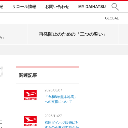
報
リコール情報
お問い合わせ
MY DAIHATSU
GLOBAL
再発防止のための「三つの誓い」
み）
関連記事
2026/08/07
「令和8年熊本地震」
への支援について
2025/11/27
3日
福岡ダイハツ販売に対
する公正取引委員会か