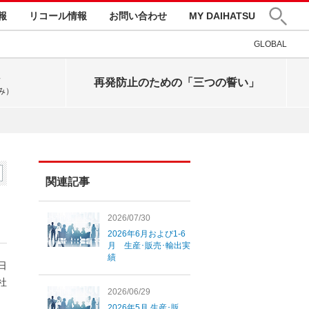
報
リコール情報
お問い合わせ
MY DAIHATSU
GLOBAL
再発防止のための「三つの誓い」
み）
関連記事
2026/07/30
2026年6月および1-6
月 生産･販売･輸出実
績
8日
社
2026/06/29
2026年5月 生産･販