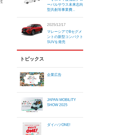
社
ーバルサウス未来志向
型共創等事業費...
2025/12/17
マレーシアでBセグメ
ントの新型コンパクト
SUVを発売
トピックス
企業広告
JAPAN MOBILITY
SHOW 2025
ダイハツONE!