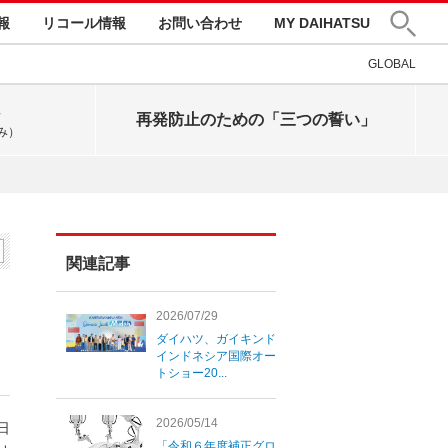
報
リコール情報
お問い合わせ
MY DAIHATSU
GLOBAL
再発防止のための「三つの誓い」
み）
関連記事
ョ
2026/07/29
ダイハツ、ガイキンド
インドネシア国際オー
トショー20...
2026/05/14
7日
「令和６年度補正グロ