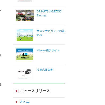
シ
DAIHATSU GAZOO
Racing
サステナビリティの取
組み
Nibako特設サイト
あ
技術広報資料
地
ニュースリリース
2026年