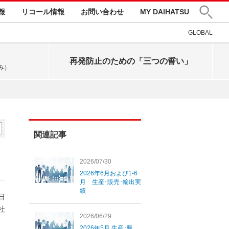
報
リコール情報
お問い合わせ
MY DAIHATSU
GLOBAL
再発防止のための「三つの誓い」
み）
関連記事
2026/07/30
2026年6月および1-6
月 生産･販売･輸出実
績
7日
社
2026/06/29
2026年5月 生産･販