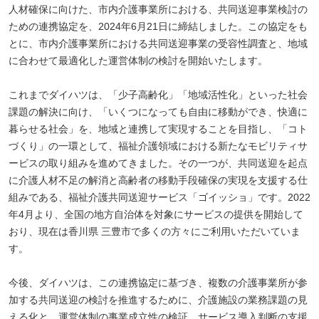
人材確保に向けた、市内介護事業所における、共同送迎事業検討の
ための連携協定を、2024年6月21日に締結しました。この協定をも
とに、市内介護事業所における共同送迎事業の受容性調査と、地域
に合わせて最適化した運営体制の検討を開始いたします。
これまでダイハツは、「少子高齢化」「地域活性化」といった社会
課題の解決に向け、「いくつになっても自由に移動ができ、快適に
暮らせる社会」を、地域と連携して実現することを目指し、「コト
づくり」の一環として、福祉介護領域における新たなモビリティサ
ービスの取り組みを進めてきました。その一つが、共同送迎を起点
に介護人材不足の解消と高齢者の移動手段確保の実現を支援する仕
組みである、福祉介護共同送迎サービス「ゴイッショ」です。2022
年4月より、全国の地方自治体を対象にサービスの提供を開始して
おり、現在は香川県 三豊市で多くの方々にご利用いただいていま
す。
今後、ダイハツは、この連携協定に基づき、複数の介護事業所が参
加する共同送迎の検討を推進するために、介護施設の業務課題の見
える化と、運営体制の事業成立性の検証、サービス導入判断の支援