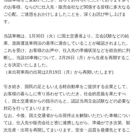
のお客様、ならびに仕入先・販売会社など関係する皆様に多大なる
ご心配、ご迷惑をおかけしましたことを、深くお詫び申し上げま
す。
当該車種は、1月30日（火）に国土交通省より、立会試験などの結
果、道路運送車両法の基準に適合していることが確認されました。
これを受け、お客様のお声や、仕入先の準備状況などを総合的に判
断し、当該10車種について、2月26日（月）から生産を再開するこ
とを決定いたしました。
（未出荷車両の出荷は2月19日（月）から再開いたします)
引き続き、国民の足ともいえる軽自動車をご提供する企業として、
お客様の暮らしに寄り添わせていただき、社会的意義を果たすべ
く、国土交通省からの指示のもと、認証当局立会試験などの必要な
対応を行ってまいります。
なお、今後、国土交通省から出荷停止を解除いただいた車種につい
ては、仕入先や販売会社と密に連携しながら、準備ができ次第、順
次生産・出荷を再開してまいります。安全・品質を最優先とするこ