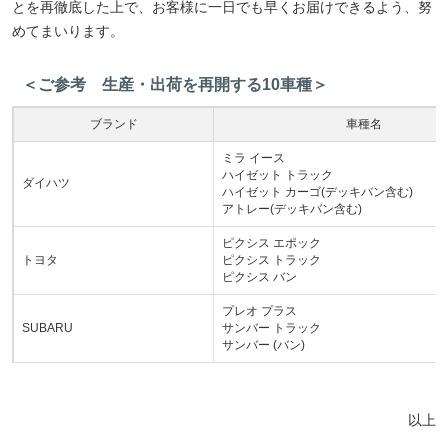
とを再徹底した上で、お客様に一日でも早くお届けできるよう、努
めてまいります。
＜ご参考 生産・出荷を再開する10車種＞
ブランド
車種名
ミラ イース
ハイゼット トラック
ダイハツ
ハイゼット カーゴ(デッキバン含む)
アトレー(デッキバン含む)
ピクシス エポック
トヨタ
ピクシス トラック
ピクシス バン
プレオ プラス
SUBARU
サンバー トラック
サンバー (バン)
以上