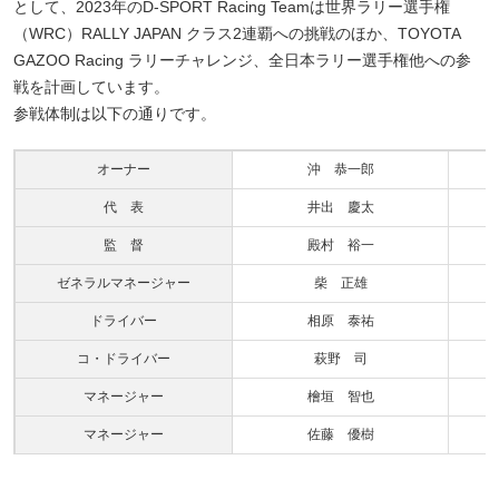
として、2023年のD-SPORT Racing Teamは世界ラリー選手権
（WRC）RALLY JAPAN クラス2連覇への挑戦のほか、TOYOTA
GAZOO Racing ラリーチャレンジ、全日本ラリー選手権他への参
戦を計画しています。
参戦体制は以下の通りです。
オーナー
沖 恭一郎
代 表
井出 慶太
監 督
殿村 裕一
ゼネラルマネージャー
柴 正雄
ドライバー
相原 泰祐
コ・ドライバー
萩野 司
マネージャー
檜垣 智也
マネージャー
佐藤 優樹