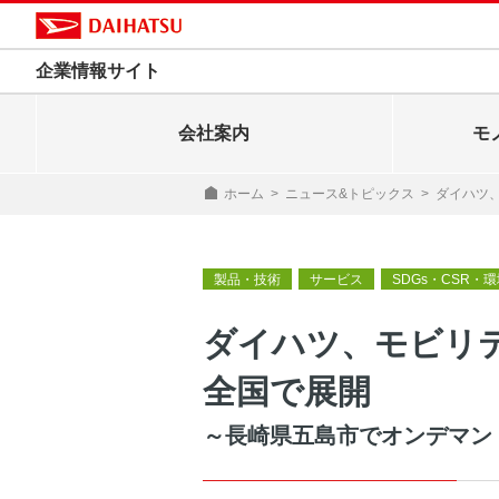
企業情報サイト
会社案内
モ
ホーム
>
ニュース&トピックス
>
ダイハツ
製品・技術
サービス
SDGs・CSR・
ダイハツ、モビリ
全国で展開
～長崎県五島市でオンデマン