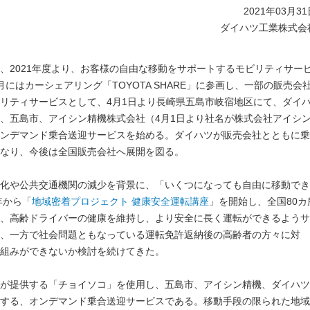
2021年03月3
ダイハツ工業株式会
、2021年度より、お客様の自由な移動をサポートするモビリティサー
にはカーシェアリング「TOYOTA SHARE」に参画し、一部の販売会
リティサービスとして、4月1日より長崎県五島市岐宿地区にて、ダイ
、五島市、アイシン精機株式会社（4月1日より社名が株式会社アイシ
ンデマンド乗合送迎サービスを始める。ダイハツが販売会社とともに乗
なり、今後は全国販売会社へ展開を図る。
化や公共交通機関の減少を背景に、「いくつになっても自由に移動でき
年から「
地域密着プロジェクト 健康安全運転講座
」を開始し、全国80カ
、高齢ドライバーの健康を維持し、より安全に長く運転ができるようサ
、一方で社会問題ともなっている運転免許返納後の高齢者の方々に対
組みができないか検討を続けてきた。
が提供する「チョイソコ」を使用し、五島市、アイシン精機、ダイハツ
する、オンデマンド乗合送迎サービスである。移動手段の限られた地域