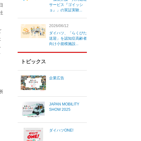
1日
サービス『ゴイッシ
ョ』」の実証実験...
社
2026/06/12
ビ
ダイハツ、「らくぴた
社
送迎」を認知症高齢者
向け小規模施設...
ハ
ン
トピックス
企業広告
所
JAPAN MOBILITY
SHOW 2025
ダイハツONE!