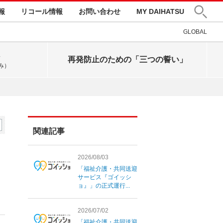
報
リコール情報
お問い合わせ
MY DAIHATSU
GLOBAL
再発防止のための「三つの誓い」
み）
関連記事
2026/08/03
「福祉介護・共同送迎
サービス『ゴイッシ
ョ』」の正式運行...
2026/07/02
「福祉介護・共同送迎