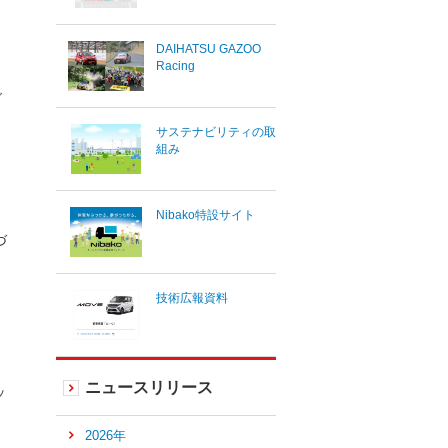
DAIHATSU GAZOO
Racing
ご
サステナビリティの取
組み
Nibako特設サイト
づ
技術広報資料
ニュースリリース
ッ
2026年