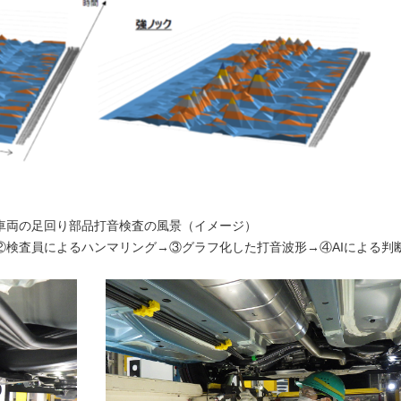
車両の足回り部品打音検査の風景（イメージ）
②検査員によるハンマリング→③グラフ化した打音波形→④AIによる判