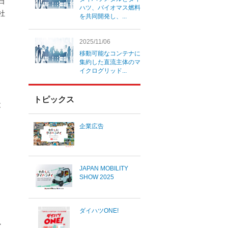
4日
ハツ、バイオマス燃料
社
を共同開発し、...
2025/11/06
移動可能なコンテナに
集約した直流主体のマ
イクログリッド...
トピックス
と
企業広告
JAPAN MOBILITY
SHOW 2025
ダイハツONE!
富