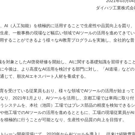
2021年03月0
ダイハツ工業株式会
、AI（人工知能）を積極的に活用することで生産性や品質向上を図り、
生産、一般事務の現場など幅広い領域でAIツールの活用を進めてきてい
活用することができるよう様々なAI教育プログラムを実施し、全社的な普
フ職を対象としたAI啓発研修を開始し、AIに関する基礎知識を習得するこ
に今後は、より高度なAI活用を検討する部門に対し、「AI道場」などの
通じて、順次AIエキスパート人材を養成する。
教育を受けている従業員もおり、様々な領域でAIツールの活用が始まって
り、2021年1月より、AIツールを活用し、京都工場では車両に取り付
うシステムを、本社（池田）工場ではプレス部品の精度を検知できるシ
や他工場でのAIツールの活用を進めるとともに、工場の現場従業員がAI
を積極的に行うことが可能となり、生産性や品質の向上を目指す。
レーン開発現場にて、2020年からAIツールを導入し、従来は経験豊