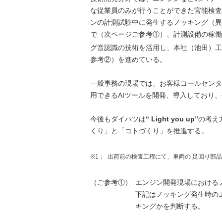
な従業員のみが行うことができた官能検査
ンの計測試験中に発生するノッキング（異
で（次ページご参考①）、計測設備の稼働
グ音認識の技術を活用し、本社（池田）工
参考②）を進めている。
一般事務の現場では、お客様コールセンタ
用できるAIツールを開発、導入しており
今後もダイハツは
“ Light you up”
の考え
くり」と「コトづくり」を推進する。
※1：
出荷前の検査工程にて、車両の 足回り部
（ご参考①）
エンジン開発現場における
下記はノッキング発生時の
キングかを判断する。