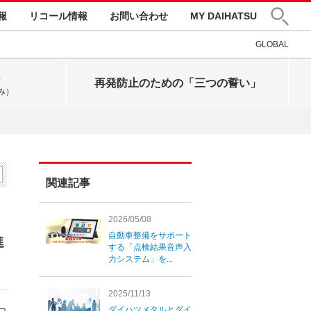
報
リコール情報
お問い合わせ
MY DAIHATSU
GLOBAL
再発防止のための「三つの誓い」
み）
関連記事
2026/05/08
自動車整備をサポート
進
する「点検結果音声入
力システム」を...
2025/11/13
ダイハツメタルとダイ