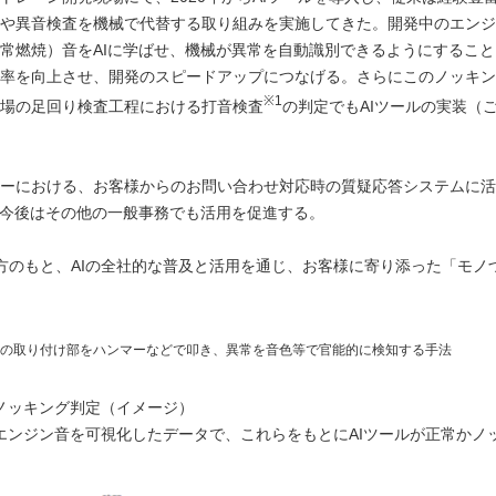
や異音検査を機械で代替する取り組みを実施してきた。開発中のエンジ
常燃焼）音をAIに学ばせ、機械が異常を自動識別できるようにすること
率を向上させ、開発のスピードアップにつなげる。さらにこのノッキン
※1
場の足回り検査工程における打音検査
の判定でもAIツールの実装（
ーにおける、お客様からのお問い合わせ対応時の質疑応答システムに活
、今後はその他の一般事務でも活用を促進する。
方のもと、AIの全社的な普及と活用を通じ、お客様に寄り添った「モノ
品の取り付け部をハンマーなどで叩き、異常を音色等で官能的に検知する手法
ノッキング判定（イメージ）
エンジン音を可視化したデータで、これらをもとにAIツールが正常かノ