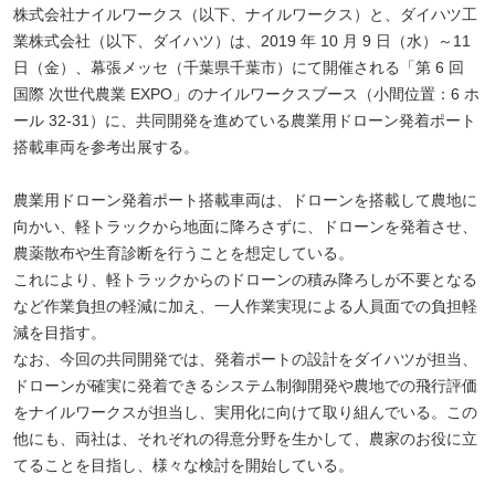
株式会社ナイルワークス（以下、ナイルワークス）と、ダイハツ工
業株式会社（以下、ダイハツ）は、2019 年 10 月 9 日（水）～11
日（金）、幕張メッセ（千葉県千葉市）にて開催される「第 6 回
国際 次世代農業 EXPO」のナイルワークスブース（小間位置：6 ホ
ール 32-31）に、共同開発を進めている農業用ドローン発着ポート
搭載車両を参考出展する。
農業用ドローン発着ポート搭載車両は、ドローンを搭載して農地に
向かい、軽トラックから地面に降ろさずに、ドローンを発着させ、
農薬散布や生育診断を行うことを想定している。
これにより、軽トラックからのドローンの積み降ろしが不要となる
など作業負担の軽減に加え、一人作業実現による人員面での負担軽
減を目指す。
なお、今回の共同開発では、発着ポートの設計をダイハツが担当、
ドローンが確実に発着できるシステム制御開発や農地での飛行評価
をナイルワークスが担当し、実用化に向けて取り組んでいる。この
他にも、両社は、それぞれの得意分野を生かして、農家のお役に立
てることを目指し、様々な検討を開始している。