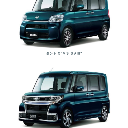
タント Ｘ“ＶＳ ＳＡⅢ”