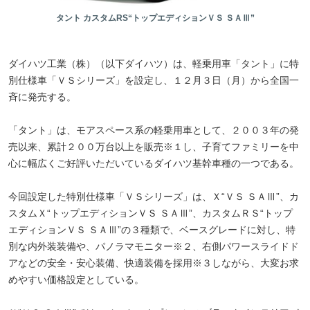
タント カスタムRS“トップエディションＶＳ ＳＡⅢ”
ダイハツ工業（株）（以下ダイハツ）は、軽乗用車「タント」に特
別仕様車「ＶＳシリーズ」を設定し、１２月３日（月）から全国一
斉に発売する。
「タント」は、モアスペース系の軽乗用車として、２００３年の発
売以来、累計２００万台以上を販売※１し、子育てファミリーを中
心に幅広くご好評いただいているダイハツ基幹車種の一つである。
今回設定した特別仕様車「ＶＳシリーズ」は、Ｘ“ＶＳ ＳＡⅢ”、カ
スタムＸ“トップエディションＶＳ ＳＡⅢ”、カスタムＲＳ“トップ
エディションＶＳ ＳＡⅢ”の３種類で、ベースグレードに対し、特
別な内外装装備や、パノラマモニター※２、右側パワースライドド
アなどの安全・安心装備、快適装備を採用※３しながら、大変お求
めやすい価格設定としている。