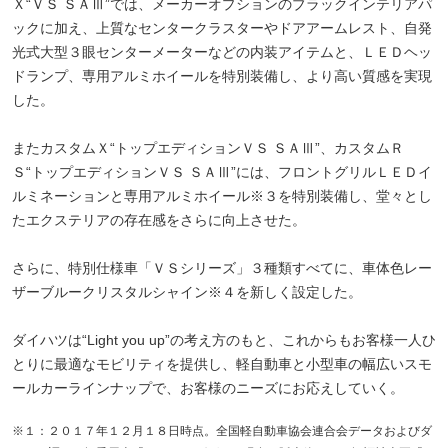
Ｘ“ＶＳ ＳＡⅢ”では、メーカーオプションのブラックインテリアパ
ックに加え、上質なセンタークラスターやドアアームレスト、自発
光式大型３眼センターメーターなどの内装アイテムと、ＬＥＤヘッ
ドランプ、専用アルミホイールを特別装備し、より高い質感を実現
した。
またカスタムＸ“トップエディションＶＳ ＳＡⅢ”、カスタムＲ
Ｓ“トップエディションＶＳ ＳＡⅢ”には、フロントグリルＬＥＤイ
ルミネーションと専用アルミホイール※３を特別装備し、堂々とし
たエクステリアの存在感をさらに向上させた。
さらに、特別仕様車「ＶＳシリーズ」３種類すべてに、車体色レー
ザーブルークリスタルシャイン※４を新しく設定した。
ダイハツは“Light you up”の考え方のもと、これからもお客様一人ひ
とりに最適なモビリティを提供し、軽自動車と小型車の幅広いスモ
ールカーラインナップで、お客様のニーズにお応えしていく。
※１：２０１７年１２月１８日時点。全国軽自動車協会連合会データおよびダ