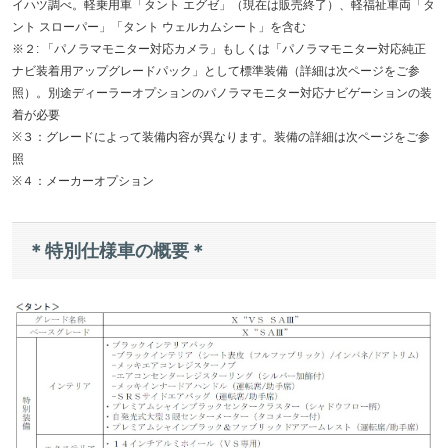
イハツ調べ。軽乗用車「タント エグゼ」（現在は販売終了）、軽福祉車両「タ
ント スローパー」「タント ウェルカムシート」を含む
※２: 「パノラマモニター対応カメラ」もしくは「パノラマモニター対応純正
ナビ装着用アップグレードパック」として標準装備（詳細は次ページをご参
照）。別途ディーラーオプションのパノラマモニター対応ナビゲーションの装
着が必要
※３：グレードによって装備内容が異なります。装備の詳細は次ページをご参
照
※４：メーカーオプション
＊特別仕様車の概要＊